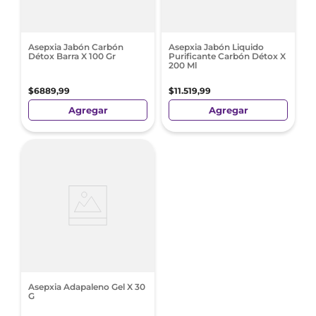
Asepxia Jabón Carbón
Asepxia Jabón Liquido
Détox Barra X 100 Gr
Purificante Carbón Détox X
200 Ml
$
6889
,
99
$
11
.
519
,
99
Agregar
Agregar
Asepxia Adapaleno Gel X 30
G