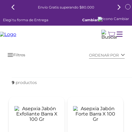
Envío Gratis superando $80.000
Elegí tu forma de Entrega
Cambiar
Filtros
ORDENAR POR
9