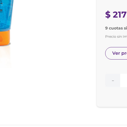
nol
e posay
$
21
9 cuotas s
Precio sin I
Ver p
－