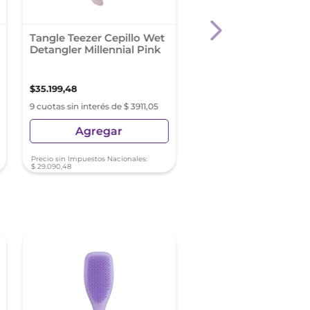
Tangle Teezer Cepillo Wet
Crema Para Peinar Fr
Detangler Millennial Pink
Rizos Poderosos 25
$
35
.
199
,
48
$
7490
,
07
9 cuotas sin interés de $ 3911,05
9 cuotas sin interés de $ 8
Agregar
Agregar
Precio sin Impuestos Nacionales:
Precio sin Impuestos Nacionale
$
29
.
090
,
48
$
6190
,
14