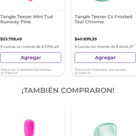
Tangle Teezer Mini Tud
Tangle Teezer Cs Frosted
Runway Pink
Teal Chrome
$
33
.
799
,
49
$
40
.
899
,
39
9 cuotas sin interés de $ 3755,49
9 cuotas sin interés de $ 4544,37
Agregar
Agregar
Precio sin Impuestos Nacionales:
Precio sin Impuestos Nacionales:
$
27
.
933
,
46
$
33
.
801
,
15
¡TAMBIÉN COMPRARON!