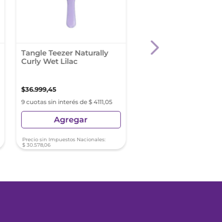
Tangle Teezer Naturally
Tangle Teezer Comp
Curly Wet Lilac
Styler Rose Gold/Bla
$
36
.
999
,
45
$
40
.
899
,
39
9 cuotas sin interés de $ 4111,05
9 cuotas sin interés de $ 4
Agregar
Agregar
Precio sin Impuestos Nacionales:
Precio sin Impuestos Nacionale
$
30
.
578
,
06
$
33
.
801
,
15