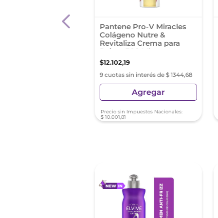
 para Peinar Elvive
Pantene Pro-V Miracles
Extraordinario Coco
Colágeno Nutre &
l
Revitaliza Crema para
Peinar 300 Ml
0
,
08
$
12
.
102
,
19
as sin interés de $ 998,89
9 cuotas sin interés de $ 1344,68
Agregar
Agregar
sin Impuestos Nacionales:
Precio sin Impuestos Nacionales:
82
$
10
.
001
,
81