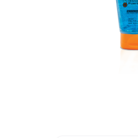
reti
roch