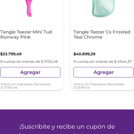
Tangle Teezer Mini Tud
Tangle Teezer Cs Frosted
Runway Pink
Teal Chrome
$
33
.
799
,
49
$
40
.
899
,
39
9 cuotas sin interés de $ 3755,49
9 cuotas sin interés de $ 4544,37
Agregar
Agregar
Precio sin Impuestos Nacionales:
Precio sin Impuestos Nacionales:
$
27
.
933
,
46
$
33
.
801
,
15
¡Suscribite y recibe un cupón de