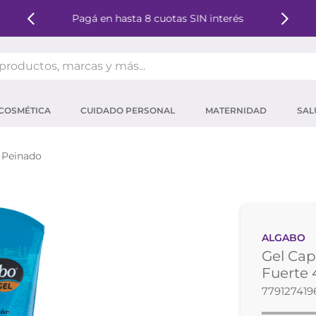
Pagá en hasta 8 cuotas SIN interés
oductos, marcas y más...
OS MÁS BUSCADOS
COSMÉTICA
CUIDADO PERSONAL
MATERNIDAD
SAL
ector solar
um
 Peinado
tina
mpoo
eina
ALGABO
 micelar
Gel Cap
ector
Fuerte 
779127419
ara pestañas