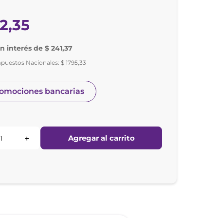
72
,
35
in interés de $ 241,37
mpuestos Nacionales:
$
1795
,
33
romociones bancarias
Agregar al carrito
＋