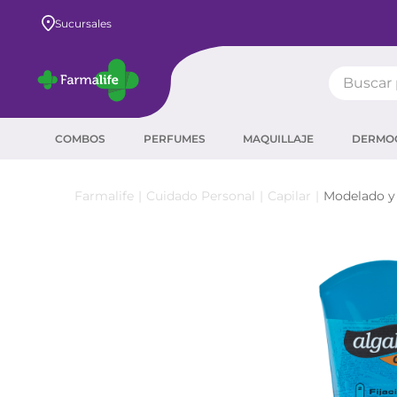
Envío GRATIS a todo el país desde $80.000
Sucursales
Buscar pr
TÉRMIN
COMBOS
PERFUMES
MAQUILLAJE
DERMO
prot
ser
Cuidado Personal
Capilar
Modelado y
crea
sha
prot
agua
corr
másc