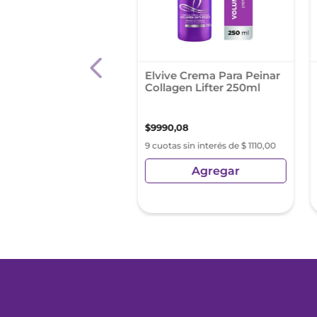
ijador Vo5 Efecto
Elvive Crema Para Peinar
do 200 Gr
Collagen Lifter 250ml
8
,
30
$
9990
,
08
as sin interés de $ 322,03
9 cuotas sin interés de $ 1110,00
Agregar
Agregar
sin Impuestos Nacionales:
29