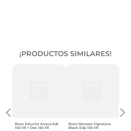
¡PRODUCTOS SIMILARES!
Cofre
Bens
e
+ Coo
$
49
.
Boos Estuche Acqua Edt
Boos Neceser Signature
100 Ml + Deo 150 Ml
Black Edp 100 Ml