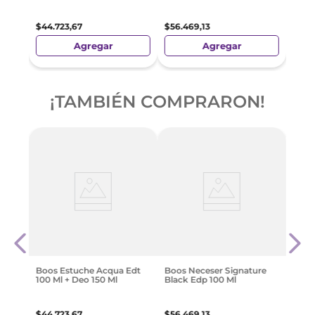
$
44
.
723
,
67
$
56
.
469
,
13
Agregar
Agregar
¡TAMBIÉN COMPRARON!
 Men
Boos
Deo
Ml +
$
55
.
Boos Estuche Acqua Edt
Boos Neceser Signature
100 Ml + Deo 150 Ml
Black Edp 100 Ml
$
44
.
723
,
67
$
56
.
469
,
13