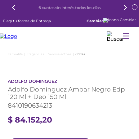
6 cuotas sin interés todos los días
Elegí tu forma de Entrega
Cambiar
Fragancias
Semiselectivas
Cofres
ADOLFO DOMINGUEZ
Adolfo Dominguez Ambar Negro Edp
120 Ml + Deo 150 Ml
8410190634213
$
84
.
152
,
20