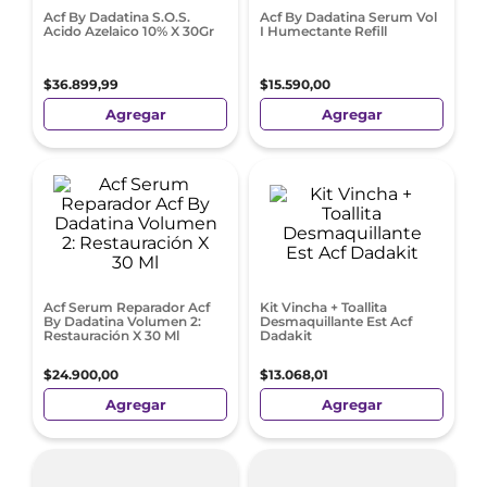
Acf By Dadatina S.O.S.
Acf By Dadatina Serum Vol
Acido Azelaico 10% X 30Gr
I Humectante Refill
$
36
.
899
,
99
$
15
.
590
,
00
Agregar
Agregar
Acf Serum Reparador Acf
Kit Vincha + Toallita
By Dadatina Volumen 2:
Desmaquillante Est Acf
Restauración X 30 Ml
Dadakit
$
24
.
900
,
00
$
13
.
068
,
01
Agregar
Agregar