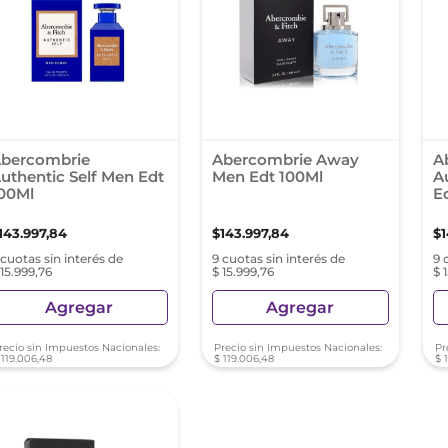
bercombrie
Abercombrie Away
A
uthentic Self Men Edt
Men Edt 100Ml
A
00Ml
E
143
.
997
,
84
$
143
.
997
,
84
$
 cuotas sin interés de
9 cuotas sin interés de
9 
 15.999,76
$ 15.999,76
$ 
Agregar
Agregar
recio sin Impuestos Nacionales:
Precio sin Impuestos Nacionales:
Pr
119
.
006
,
48
$
119
.
006
,
48
$