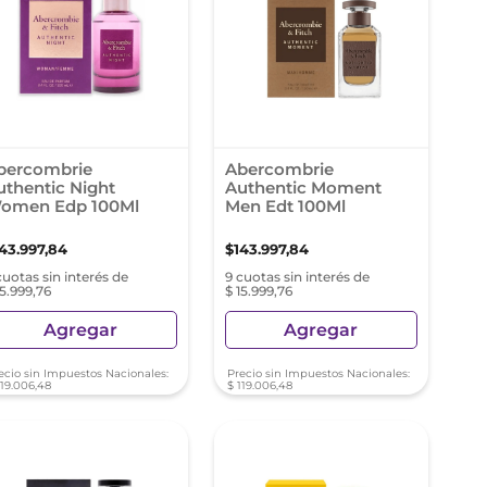
bercombrie
Abercombrie
uthentic Night
Authentic Moment
omen Edp 100Ml
Men Edt 100Ml
143
.
997
,
84
$
143
.
997
,
84
cuotas sin interés de
9 cuotas sin interés de
15.999,76
$ 15.999,76
Agregar
Agregar
ecio sin Impuestos Nacionales:
Precio sin Impuestos Nacionales:
119
.
006
,
48
$
119
.
006
,
48