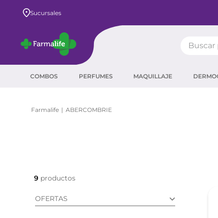
Envío GRATIS a todo el país desde $80.000
Sucursales
Buscar pr
TÉRMIN
COMBOS
PERFUMES
MAQUILLAJE
DERMO
prot
ser
ABERCOMBRIE
crea
sha
prot
agua
9
corr
OFERTAS
masc