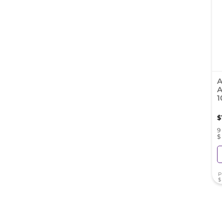
A
A
1
$
9
$
P
$