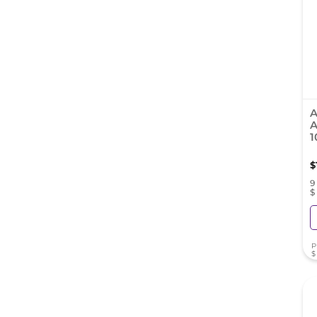
A
A
1
$
9
$
P
$