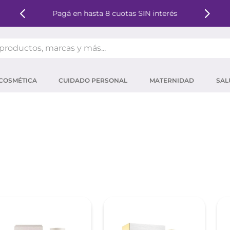
Pagá en hasta 8 cuotas SIN interés
oductos, marcas y más...
OS MÁS BUSCADOS
COSMÉTICA
CUIDADO PERSONAL
MATERNIDAD
SAL
ector solar
um
tina
mpoo
eina
 micelar
ector
ara pestañas