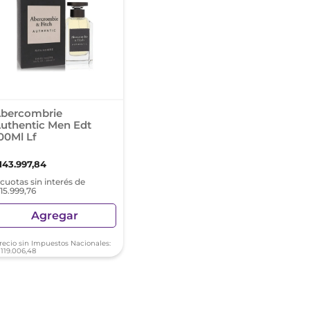
bercombrie
uthentic Men Edt
00Ml Lf
143
.
997
,
84
 cuotas sin interés de
 15.999,76
Agregar
recio sin Impuestos Nacionales:
119
.
006
,
48