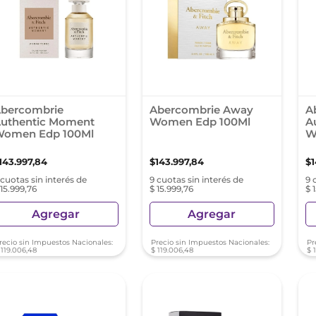
nol
ura
bercombrie
Abercombrie Away
A
uthentic Moment
Women Edp 100Ml
A
omen Edp 100Ml
W
143
.
997
,
84
$
143
.
997
,
84
$
 cuotas sin interés de
9 cuotas sin interés de
9 
 15.999,76
$ 15.999,76
$ 
Agregar
Agregar
recio sin Impuestos Nacionales:
Precio sin Impuestos Nacionales:
Pr
119
.
006
,
48
$
119
.
006
,
48
$