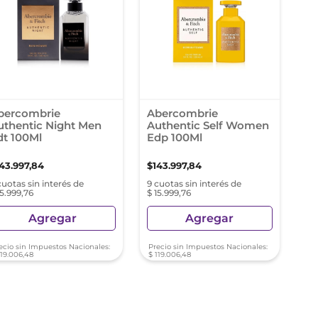
bercombrie
Abercombrie
uthentic Night Men
Authentic Self Women
dt 100Ml
Edp 100Ml
143
.
997
,
84
$
143
.
997
,
84
cuotas sin interés de
9 cuotas sin interés de
15.999,76
$ 15.999,76
Agregar
Agregar
ecio sin Impuestos Nacionales:
Precio sin Impuestos Nacionales:
119
.
006
,
48
$
119
.
006
,
48