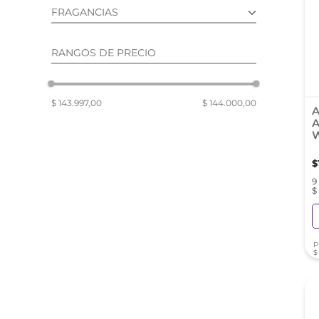
reti
FRAGANCIAS
tint
SEMISELECTIVAS (9)
RANGOS DE PRECIO
$ 143.997,00
$ 144.000,00
A
A
W
$
9
$
P
$