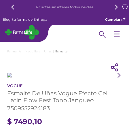
6 cuotas sin interés todos los días
Elegí tu forma de Entrega
Cambiar
Maquillaje
Unas
Esmalte
VOGUE
Esmalte De Uñas Vogue Efecto Gel
Latin Flow Fest Tono Jangueo
7509552924183
$
7490
,
10