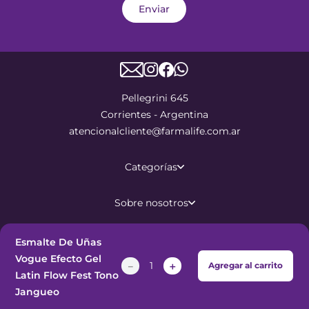
Enviar
Pellegrini 645
Corrientes - Argentina
atencionalcliente@farmalife.com.ar
Categorías
Sobre nosotros
Ayuda
Esmalte De Uñas
Vogue Efecto Gel
－
＋
Agregar al carrito
Latin Flow Fest Tono
©
2026
Todos los derechos
Jangueo
reservados