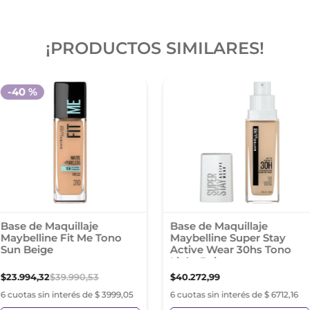
¡PRODUCTOS SIMILARES!
-
40 %
Base de Maquillaje
Base de Maquillaje
Maybelline Fit Me Tono
Maybelline Super Stay
Sun Beige
Active Wear 30hs Tono
Light Beige
$
23
.
994
,
32
$
39
.
990
,
53
$
40
.
272
,
99
6 cuotas sin interés de $ 3999,05
6 cuotas sin interés de $ 6712,16