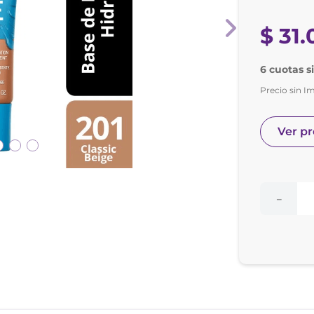
nol
ura
$
31
.
6 cuotas s
Precio sin I
Ver p
－