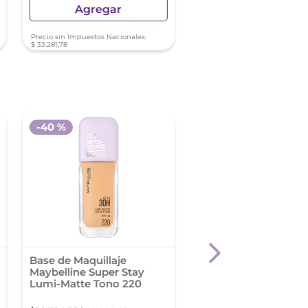
Agregar
Agregar
Precio sin Impuestos Nacionales:
Precio sin Impuestos Nacionale
$
33
.
281
,
78
$
27
.
927
,
90
-
40 %
Base de Maquillaje
Base de Maquillaje L'
Maybelline Super Stay
Paris True Match Se
Lumi-Matte Tono 220
Tono 2-3