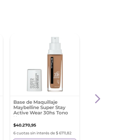
-
35 %
Base de Maquillaje
Base de Maquillaje L'
Maybelline Super Stay
París True Match To
Active Wear 30hs Tono
Sable Dore
Honey
$
40
.
270
,
95
$
33
.
792
,
76
$
51
.
988
,
86
6 cuotas sin interés de $ 6711,82
6 cuotas sin interés de $ 56