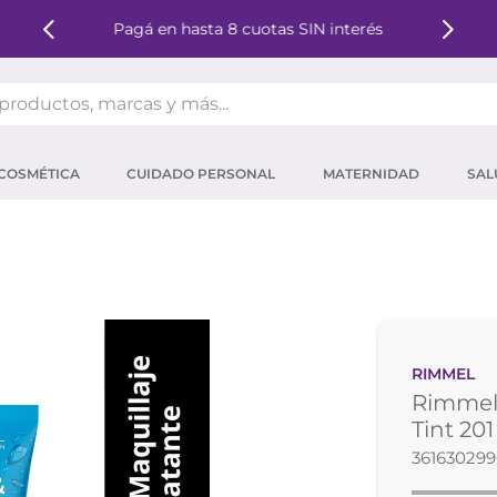
Pagá en hasta 8 cuotas SIN interés
oductos, marcas y más...
OS MÁS BUSCADOS
COSMÉTICA
CUIDADO PERSONAL
MATERNIDAD
SAL
ector solar
um
mpoo
tina
eina
RIMMEL
 micelar
Rimmel 
ector
Tint 201
361630299
ara pestañas