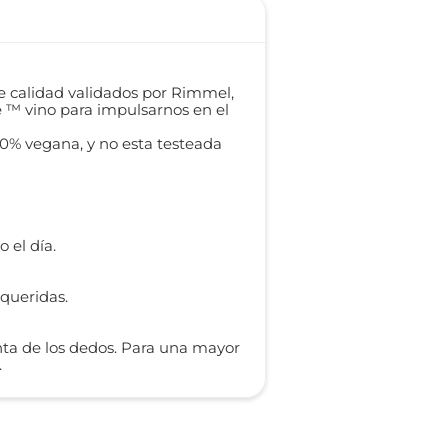
e calidad validados por Rimmel,
e ™ vino para impulsarnos en el
00% vegana, y no esta testeada
 el día.
equeridas.
nta de los dedos. Para una mayor
.