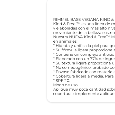
RIMMEL BASE VEGANA KIND & F
Kind & Free ™ es una línea de m
y elaboradas con el más alto ni
movimiento de la belleza susten
Nuestra NUEVA Kind & Free™ Mois
en animales.
* Hidrata y unifica la piel para 
* Su fórmula ligera proporciona a
* Contiene un complejo antioxida
* Elaborado con un 77% de ingre
* Su textura ligera proporciona 
* No comedogénico, probado por 
* Envase fabricado con materiales
* Cobertura ligera a media. Para
* SPF 20.
Modo de uso:
Aplique muy poca cantidad sobre
cobertura, simplemente aplique