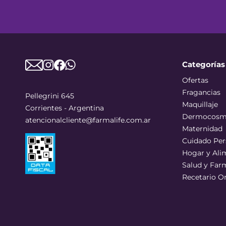
Categorías
Ofertas
Fragancias
Pellegrini 645
Maquillaje
Corrientes - Argentina
Dermocosm
atencionalcliente@farmalife.com.ar
Maternidad
Cuidado Per
Hogar y Ali
Salud y Far
Recetario O