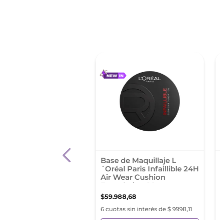
 %
de Maquillaje L'Oréal
Base de Maquillaje L
s True Match Tono
´Oréal Paris Infaillible 24H
e
Air Wear Cushion
Foundation 20
92
,
76
$
51
.
988
,
86
$
59
.
988
,
68
s sin interés de $ 5632,12
6 cuotas sin interés de $ 9998,11