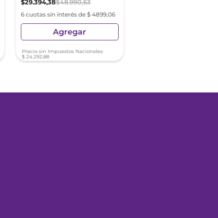
$
29
.
394
,
38
$
48
.
990
,
63
$
55
.
988
,
76
6 cuotas sin interés de $ 4899,06
6 cuotas sin interés de $ 93
Agregar
Agregar
Precio sin Impuestos Nacionales:
Precio sin Impuestos Nacionale
$
24
.
292
,
88
$
46
.
271
,
70