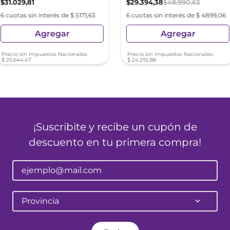
$
31
.
029
,
81
$
29
.
394
,
38
$
48
.
990
,
63
6 cuotas sin interés de $ 5171,63
6 cuotas sin interés de $ 4899,06
Agregar
Agregar
Precio sin Impuestos Nacionales:
Precio sin Impuestos Nacionales:
$
25
.
644
,
47
$
24
.
292
,
88
¡Suscribite y recibe un cupón de
descuento en tu primera compra!
Provincia