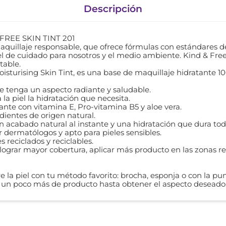
Descripción
REE SKIN TINT 201
aquillaje responsable, que ofrece fórmulas con estándares d
vel de cuidado para nosotros y el medio ambiente. Kind & Fre
table.
turising Skin Tint, es una base de maquillaje hidratante 1
que tenga un aspecto radiante y saludable.
 la piel la hidratación que necesita.
nte con vitamina E, Pro-vitamina B5 y aloe vera.
dientes de origen natural.
un acabado natural al instante y una hidratación que dura todo
dermatólogos y apto para pieles sensibles.
 reciclados y reciclables.
 lograr mayor cobertura, aplicar más producto en las zonas r
 la piel con tu método favorito: brocha, esponja o con la pu
 un poco más de producto hasta obtener el aspecto deseado