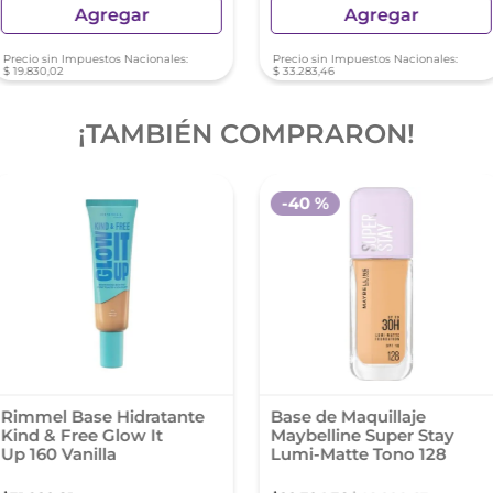
Agregar
Agregar
Precio sin Impuestos Nacionales:
Precio sin Impuestos Nacionales:
$
19
.
830
,
02
$
33
.
283
,
46
¡TAMBIÉN COMPRARON!
-
40 %
Rimmel Base Hidratante
Base de Maquillaje
Kind & Free Glow It
Maybelline Super Stay
Up 160 Vanilla
Lumi-Matte Tono 128