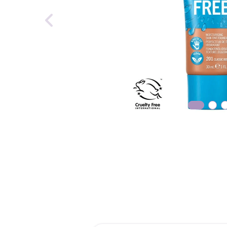
reti
tint