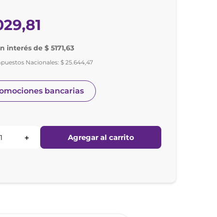
029
,
81
in interés de $ 5171,63
mpuestos Nacionales:
$
25
.
644
,
47
romociones bancarias
Agregar al carrito
＋