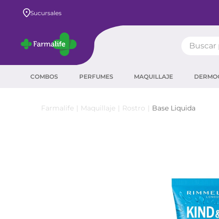
Envío GRATIS a todo el país desde $80.000
Sucursales
Buscar pr
TÉRMIN
COMBOS
PERFUMES
MAQUILLAJE
DERMO
prot
ser
Maquillaje
Rostro
Base Liquida
sha
crea
prot
agua
corr
másc