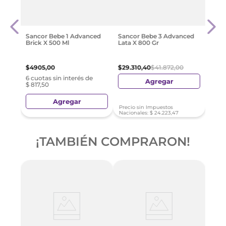
Sanc
Estu
$
38
.
Sancor Bebe 1 Advanced
Sancor Bebe 3 Advanced
Brick X 500 Ml
Lata X 800 Gr
e
$
4905
,
00
$
29
.
310
,
40
$
41
.
872
,
00
6 cuotas sin interés de
Agregar
$ 817,50
Agregar
Precio sin Impuestos
Nacionales:
$
24
.
223
,
47
¡TAMBIÉN COMPRARON!