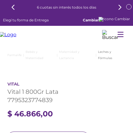
6 cuotas sin interés todos los días
Elegí tu forma de Entrega
Cambiar
Bebés y
Maternidad y
Leches y
Maternidad
Lactancia
Fórmulas
VITAL
Vital 1 800Gr Lata
7795323774839
$
46
.
866
,
00