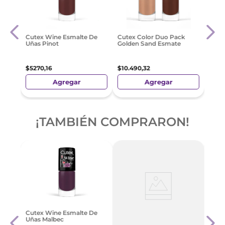
Esma
Cutex Wine Esmalte De
Cutex Color Duo Pack
Tono 
Uñas Pinot
Golden Sand Esmate
$
46
$
5270
,
16
$
10
.
490
,
32
Agregar
Agregar
¡TAMBIÉN COMPRARON!
e 8
Cute
Cutex Wine Esmalte De
Alme
Uñas Malbec