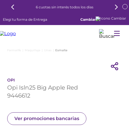
6 cuotas sin interés todos los días
Elegí tu forma de Entrega
Cambiar
Maquillaje
Unas
Esmalte
OPI
Opi Isln25 Big Apple Red
9446612
Ver promociones bancarias