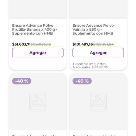
Ensure Advance Polvo
Ensure Advance Polvo
Frutilla-Banana x 400 g -
Vainilla x 850 g -
Suplemento con HMB
Suplemento con HMB
$
51
.
603
,
71
$
86
.
006
,
19
$
101
.
497
,
16
$
169
.
161
,
94
Agregar
Agregar
Precio sin Impuestos
Nacionales:
$
83
.
881
,
95
-
40 %
-
40 %