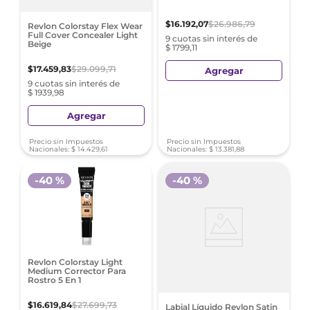
$
16
.
192
,
07
$
26
.
986
,
79
Revlon Colorstay Flex Wear
Full Cover Concealer Light
9 cuotas sin interés de
Beige
$ 1799,11
$
17
.
459
,
83
$
29
.
099
,
71
Agregar
9 cuotas sin interés de
$ 1939,98
Agregar
Precio sin Impuestos
Precio sin Impuestos
Nacionales:
$
14
.
429
,
61
Nacionales:
$
13
.
381
,
88
-
40 %
-
40 %
Revlon Colorstay Light
Medium Corrector Para
Rostro 5 En 1
$
16
.
619
,
84
$
27
.
699
,
73
Labial Líquido Revlon Satin