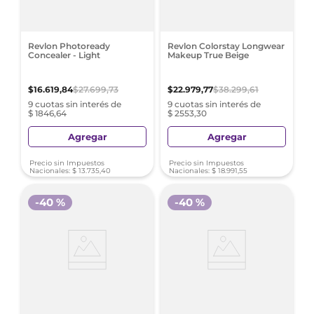
Revlon Photoready
Revlon Colorstay Longwear
Concealer - Light
Makeup True Beige
$
16
.
619
,
84
$
27
.
699
,
73
$
22
.
979
,
77
$
38
.
299
,
61
9 cuotas sin interés de
9 cuotas sin interés de
$ 1846,64
$ 2553,30
Agregar
Agregar
Precio sin Impuestos
Precio sin Impuestos
Nacionales:
$
13
.
735
,
40
Nacionales:
$
18
.
991
,
55
-
40 %
-
40 %