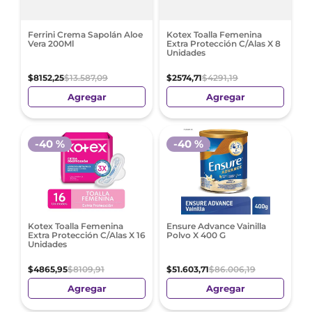
Ferrini Crema Sapolán Aloe
Kotex Toalla Femenina
Vera 200Ml
Extra Protección C/Alas X 8
Unidades
$
8152
,
25
$
13
.
587
,
09
$
2574
,
71
$
4291
,
19
Agregar
Agregar
-
40 %
-
40 %
Kotex Toalla Femenina
Ensure Advance Vainilla
Extra Protección C/Alas X 16
Polvo X 400 G
Unidades
$
4865
,
95
$
8109
,
91
$
51
.
603
,
71
$
86
.
006
,
19
Agregar
Agregar