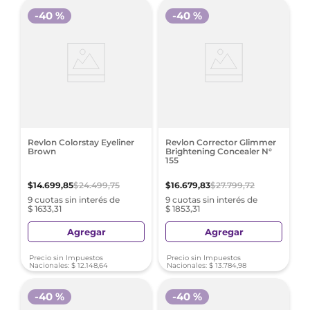
-
40 %
-
40 %
Revlon Colorstay Eyeliner
Revlon Corrector Glimmer
Brown
Brightening Concealer N°
155
$
14
.
699
,
85
$
24
.
499
,
75
$
16
.
679
,
83
$
27
.
799
,
72
9 cuotas sin interés de
9 cuotas sin interés de
$ 1633,31
$ 1853,31
Agregar
Agregar
Precio sin Impuestos
Precio sin Impuestos
Nacionales:
$
12
.
148
,
64
Nacionales:
$
13
.
784
,
98
-
40 %
-
40 %