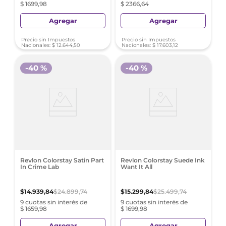
$ 1699,98
$ 2366,64
Agregar
Agregar
Precio sin Impuestos
Precio sin Impuestos
Nacionales:
$
12
.
644
,
50
Nacionales:
$
17
.
603
,
12
-
40 %
-
40 %
Revlon Colorstay Satin Part
Revlon Colorstay Suede Ink
In Crime Lab
Want It All
$
14
.
939
,
84
$
24
.
899
,
74
$
15
.
299
,
84
$
25
.
499
,
74
9 cuotas sin interés de
9 cuotas sin interés de
$ 1659,98
$ 1699,98
Agregar
Agregar