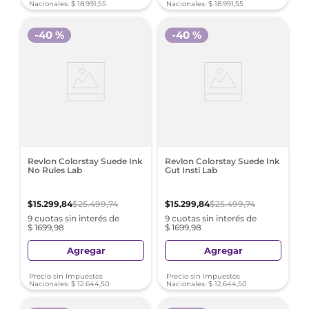
Nacionales:
$
18
.
991
,
55
Nacionales:
$
18
.
991
,
55
-
40 %
-
40 %
Revlon Colorstay Suede Ink
Revlon Colorstay Suede Ink
No Rules Lab
Gut Insti Lab
$
15
.
299
,
84
$
25
.
499
,
74
$
15
.
299
,
84
$
25
.
499
,
74
9 cuotas sin interés de
9 cuotas sin interés de
$ 1699,98
$ 1699,98
Agregar
Agregar
Precio sin Impuestos
Precio sin Impuestos
Nacionales:
$
12
.
644
,
50
Nacionales:
$
12
.
644
,
50