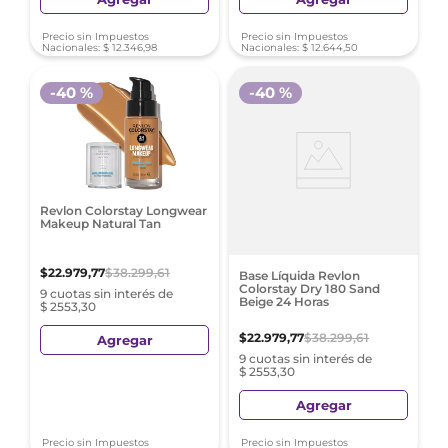
Precio sin Impuestos
Precio sin Impuestos
Nacionales:
$
12
.
346
,
98
Nacionales:
$
12
.
644
,
50
-
40 %
-
40 %
Revlon Colorstay Longwear
Makeup Natural Tan
$
22
.
979
,
77
$
38
.
299
,
61
Base Líquida Revlon
Colorstay Dry 180 Sand
9 cuotas sin interés de
Beige 24 Horas
$ 2553,30
$
22
.
979
,
77
$
38
.
299
,
61
Agregar
9 cuotas sin interés de
$ 2553,30
Agregar
Precio sin Impuestos
Precio sin Impuestos