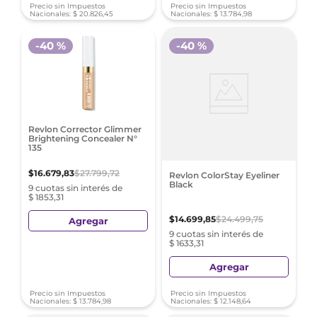
Precio sin Impuestos
Precio sin Impuestos
Nacionales:
$
20
.
826
,
45
Nacionales:
$
13
.
784
,
98
-
40 %
-
40 %
Revlon Corrector Glimmer
Brightening Concealer N°
135
$
16
.
679
,
83
$
27
.
799
,
72
Revlon ColorStay Eyeliner
Black
9 cuotas sin interés de
$ 1853,31
$
14
.
699
,
85
$
24
.
499
,
75
Agregar
9 cuotas sin interés de
$ 1633,31
Agregar
Precio sin Impuestos
Precio sin Impuestos
Nacionales:
$
13
.
784
,
98
Nacionales:
$
12
.
148
,
64