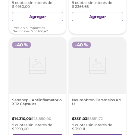
9 cuotas sin interés de
9 cuotas sin interés de
$ 4930,00
$ 2366,66
Agregar
Agregar
Precio sin Impuestos
Nacionales:
$
36
.
669
,
42
-
40 %
-
40 %
Serrapep - Antiinflamatorio
Neumobron Caramelos X 9
X 12 Cápsulas
U
$
14
.
310
,
00
$
23
.
850
,
00
$
3511
,
03
$
5851
,
72
9 cuotas sin interés de
9 cuotas sin interés de
$ 1590,00
$ 390,11