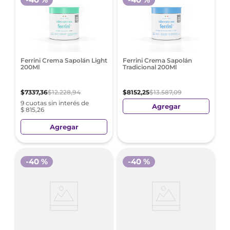
Ferrini Crema Sapolán Light
Ferrini Crema Sapolán
200Ml
Tradicional 200Ml
$
7337
,
36
$
12
.
228
,
94
$
8152
,
25
$
13
.
587
,
09
9 cuotas sin interés de
Agregar
$ 815,26
Agregar
-
40 %
-
40 %