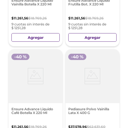
Ensure Advance Liquido
Ensure Advance Liquido
Vainilla Botella X 220 Ml
Frutilla Bot. X 220 Ml
$
11
.
261
,
56
$
18
.
769
,
26
$
11
.
261
,
56
$
18
.
769
,
26
9 cuotas sin interés de
9 cuotas sin interés de
$ 1251,28
$ 1251,28
Agregar
Agregar
-
40 %
-
40 %
Ensure Advance Liquido
Pediasure Polvo Vainilla
Café Botella X 220 Ml
Lata X 400 G
$
11
.
261
,
56
$
18
.
769
,
26
$
37
.
578
,
96
$
62
.
631
,
60