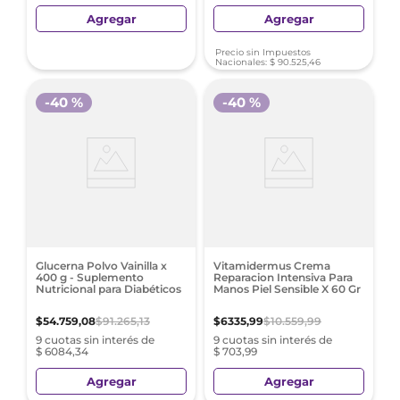
Agregar
Agregar
Precio sin Impuestos
Nacionales:
$
90
.
525
,
46
-
40 %
-
40 %
Glucerna Polvo Vainilla x
Vitamidermus Crema
400 g - Suplemento
Reparacion Intensiva Para
Nutricional para Diabéticos
Manos Piel Sensible X 60 Gr
$
54
.
759
,
08
$
91
.
265
,
13
$
6335
,
99
$
10
.
559
,
99
9 cuotas sin interés de
9 cuotas sin interés de
$ 6084,34
$ 703,99
Agregar
Agregar