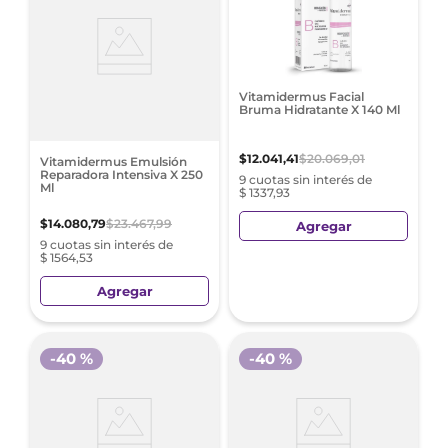
Vitamidermus Facial
Bruma Hidratante X 140 Ml
$
12
.
041
,
41
$
20
.
069
,
01
Vitamidermus Emulsión
Reparadora Intensiva X 250
9 cuotas sin interés de
Ml
$ 1337,93
$
14
.
080
,
79
$
23
.
467
,
99
Agregar
9 cuotas sin interés de
$ 1564,53
Agregar
-
40 %
-
40 %