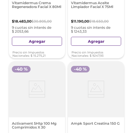
Vitamidermus Crema
Vitamidermus Aceite
Regeneradora Facial X 80Ml
Limpiador Facial X 75Ml
$
18
.
483
,
00
$
30
.
805
,
00
$
11
.
190
,
00
$
18
.
650
,
00
9 cuotas sin interés de
9 cuotas sin interés de
$ 2053,66
$ 1243,33
Agregar
Agregar
Precio sin Impuestos
Precio sin Impuestos
Nacionales:
$
15
.
275
,
21
Nacionales:
$
9247
,
93
-
40 %
-
40 %
Activament 5Htp 100 Mg
Ampk Sport Creatina 150 G
Comprimidos X 30