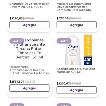
Shampoo Dove Hidratación
Máscara De Tratamiento
+ Vitamina A & E 400 Ml
Dove Reconstrucción
Completa Ultra Cuidado
300 G
$
5220
,
67
$
8701
,
11
$
4741
,
16
$
7901
,
94
Agregar
Agregar
-
40 %
-
40 %
Desodorante
Acondicionador Dove Óleo
Antitranspirante Rexona
Nutrición 400 Ml
Fútbol Fanaticas En Aerosol
150 Ml
$
2597
,
60
$
4329
,
33
$
5220
,
67
$
8701
,
11
Agregar
Agregar
-
40 %
-
40 %