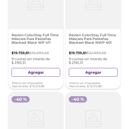
Revlon ColorStay Full Time
Revlon ColorStay Full Time
Máscara Para Pestañas
Máscara Para Pestañas
Blackest Black WP 411
Blackest Black NWP 401
$
19
.
739
,
81
$
32
.
899
,
68
$
19
.
739
,
81
$
32
.
899
,
68
9 cuotas sin interés de
9 cuotas sin interés de
$ 2193,31
$ 2193,31
Agregar
Agregar
Precio sin Impuestos
Precio sin Impuestos
Nacionales:
$
16
.
313
,
89
Nacionales:
$
16
.
313
,
89
-
40 %
-
40 %