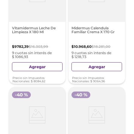
Vitamidermus Leche De
Midermus Calendula
Limpieza X 180 Ml
Familiar Crema X 170 Gr
$
9782
,
39
$
16
.
303
,
99
$
10
.
968
,
60
$
18
.
281
,
00
9 cuotas sin interés de
9 cuotas sin interés de
$ 1086,93
$ 1218,73
Agregar
Agregar
Precio sin Impuestos
Precio sin Impuestos
Nacionales:
$
8084
,
62
Nacionales:
$
9064
,
96
-
40 %
-
40 %