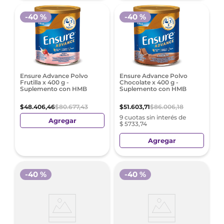
-
40 %
-
40 %
Ensure Advance Polvo
Ensure Advance Polvo
Frutilla x 400 g -
Chocolate x 400 g -
Suplemento con HMB
Suplemento con HMB
$
48
.
406
,
46
$
80
.
677
,
43
$
51
.
603
,
71
$
86
.
006
,
18
9 cuotas sin interés de
Agregar
$ 5733,74
Agregar
-
40 %
-
40 %