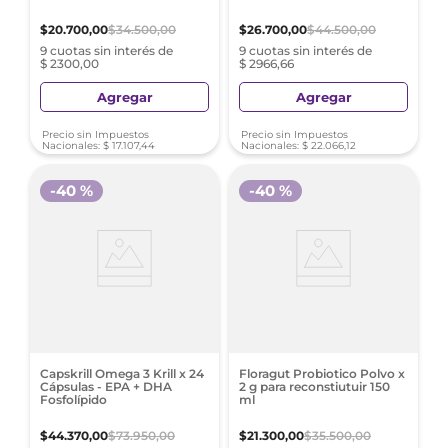
$
20
.
700
,
00
$
34
.
500
,
00
$
26
.
700
,
00
$
44
.
500
,
00
9 cuotas sin interés de
9 cuotas sin interés de
$ 2300,00
$ 2966,66
Agregar
Agregar
Precio sin Impuestos
Precio sin Impuestos
Nacionales:
$
17
.
107
,
44
Nacionales:
$
22
.
066
,
12
-
40 %
-
40 %
Capskrill Omega 3 Krill x 24
Floragut Probiotico Polvo x
Cápsulas - EPA + DHA
2 g para reconstiutuir 150
Fosfolípido
ml
$
44
.
370
,
00
$
73
.
950
,
00
$
21
.
300
,
00
$
35
.
500
,
00