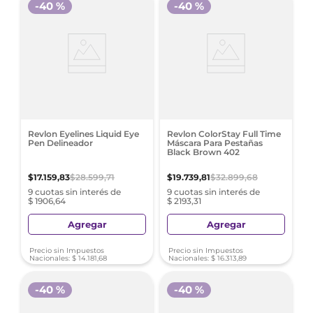
-
40 %
-
40 %
Revlon Eyelines Liquid Eye
Revlon ColorStay Full Time
Pen Delineador
Máscara Para Pestañas
Black Brown 402
$
17
.
159
,
83
$
28
.
599
,
71
$
19
.
739
,
81
$
32
.
899
,
68
9 cuotas sin interés de
9 cuotas sin interés de
$ 1906,64
$ 2193,31
Agregar
Agregar
Precio sin Impuestos
Precio sin Impuestos
Nacionales:
$
14
.
181
,
68
Nacionales:
$
16
.
313
,
89
-
40 %
-
40 %