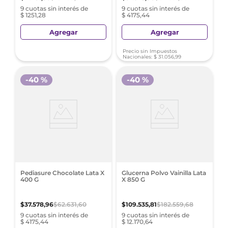
9 cuotas sin interés de
9 cuotas sin interés de
$ 1251,28
$ 4175,44
Agregar
Agregar
Precio sin Impuestos
Nacionales:
$
31
.
056
,
99
-
40 %
-
40 %
Pediasure Chocolate Lata X
Glucerna Polvo Vainilla Lata
400 G
X 850 G
$
37
.
578
,
96
$
62
.
631
,
60
$
109
.
535
,
81
$
182
.
559
,
68
9 cuotas sin interés de
9 cuotas sin interés de
$ 4175,44
$ 12.170,64