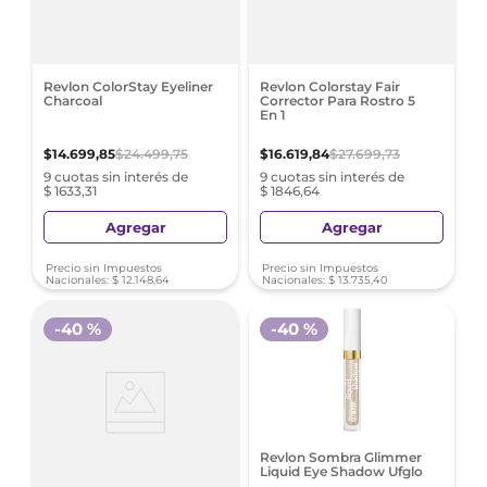
Revlon ColorStay Eyeliner
Revlon Colorstay Fair
Charcoal
Corrector Para Rostro 5
En 1
$
14
.
699
,
85
$
24
.
499
,
75
$
16
.
619
,
84
$
27
.
699
,
73
9 cuotas sin interés de
9 cuotas sin interés de
$ 1633,31
$ 1846,64
Agregar
Agregar
Precio sin Impuestos
Precio sin Impuestos
Nacionales:
$
12
.
148
,
64
Nacionales:
$
13
.
735
,
40
-
40 %
-
40 %
Revlon Sombra Glimmer
Liquid Eye Shadow Ufglo