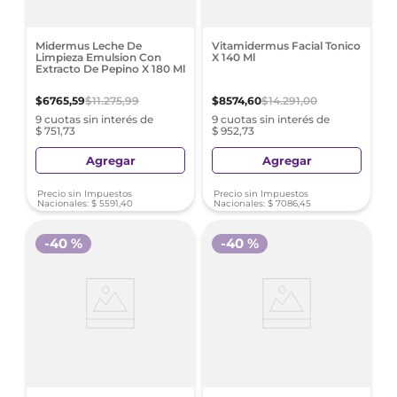
Midermus Leche De
Vitamidermus Facial Tonico
Limpieza Emulsion Con
X 140 Ml
Extracto De Pepino X 180 Ml
$
6765
,
59
$
11
.
275
,
99
$
8574
,
60
$
14
.
291
,
00
9 cuotas sin interés de
9 cuotas sin interés de
$ 751,73
$ 952,73
Agregar
Agregar
Precio sin Impuestos
Precio sin Impuestos
Nacionales:
$
5591
,
40
Nacionales:
$
7086
,
45
-
40 %
-
40 %