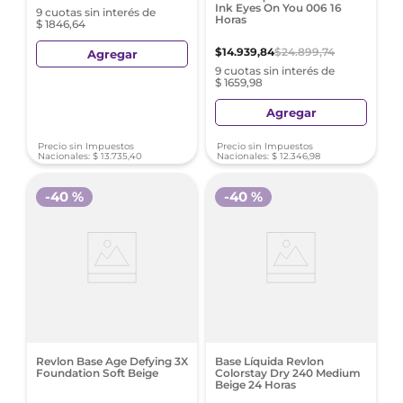
Ink Eyes On You 006 16
9 cuotas sin interés de
Horas
$ 1846,64
$
14
.
939
,
84
$
24
.
899
,
74
Agregar
9 cuotas sin interés de
$ 1659,98
Agregar
Precio sin Impuestos
Precio sin Impuestos
Nacionales:
$
13
.
735
,
40
Nacionales:
$
12
.
346
,
98
-
40 %
-
40 %
Revlon Base Age Defying 3X
Base Líquida Revlon
Foundation Soft Beige
Colorstay Dry 240 Medium
Beige 24 Horas