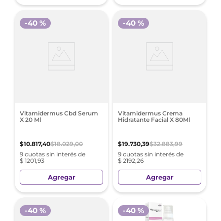
-
40 %
-
40 %
Vitamidermus Cbd Serum
Vitamidermus Crema
X 20 Ml
Hidratante Facial X 80Ml
$
10
.
817
,
40
$
18
.
029
,
00
$
19
.
730
,
39
$
32
.
883
,
99
9 cuotas sin interés de
9 cuotas sin interés de
$ 1201,93
$ 2192,26
Agregar
Agregar
-
40 %
-
40 %