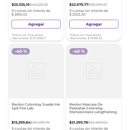
$
25
.
335
,
19
$
42
.
225
,
32
$
22
.
979
,
77
$
38
.
299
,
61
9 cuotas sin interés de
9 cuotas sin interés de
$ 2815,02
$ 2553,30
Agregar
Agregar
Precio sin Impuestos
Precio sin Impuestos
Nacionales:
$
20
.
938
,
17
Nacionales:
$
18
.
991
,
55
-
40 %
-
40 %
Revlon Colorstay Suede Ink
Revlon Mascara De
Spit Fire Lab
Pestañas Colorstay
Xtensionnaire Lengthening
Washable Black
$
15
.
299
,
84
$
25
.
499
,
74
$
21
.
299
,
78
$
35
.
499
,
64
9 cuotas sin interés de
9 cuotas sin interés de