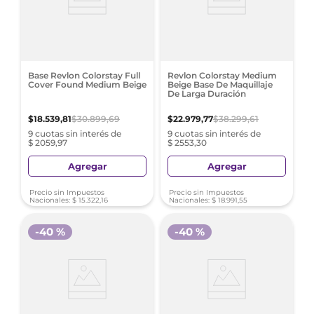
Base Revlon Colorstay Full
Revlon Colorstay Medium
Cover Found Medium Beige
Beige Base De Maquillaje
De Larga Duración
$
18
.
539
,
81
$
30
.
899
,
69
$
22
.
979
,
77
$
38
.
299
,
61
9 cuotas sin interés de
9 cuotas sin interés de
$ 2059,97
$ 2553,30
Agregar
Agregar
Precio sin Impuestos
Precio sin Impuestos
Nacionales:
$
15
.
322
,
16
Nacionales:
$
18
.
991
,
55
-
40 %
-
40 %