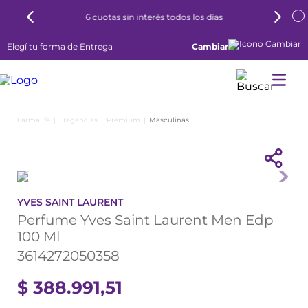
6 cuotas sin interés todos los días
Elegí tu forma de Entrega
Cambiar
Fragancias
Premium
Masculinas
YVES SAINT LAURENT
Perfume Yves Saint Laurent Men Edp
100 Ml
3614272050358
$
388
.
991
,
51