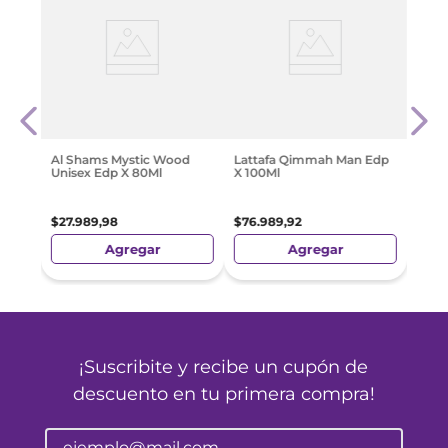
Dâ
Issey
dt X
Men 
Reca
$
237
Al Shams Mystic Wood
Lattafa Qimmah Man Edp
Unisex Edp X 80Ml
X 100Ml
$
27
.
989
,
98
$
76
.
989
,
92
Agregar
Agregar
¡Suscribite y recibe un cupón de
descuento en tu primera compra!