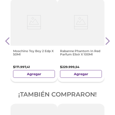
andal
Gues
X 10
$
135
.
Moschino Toy Boy 2 Edp X
Rabanne Phantom In Red
50Ml
Parfum Elixir X 100Ml
$
171
.
997
,
41
$
229
.
999
,
54
Agregar
Agregar
¡TAMBIÉN COMPRARON!