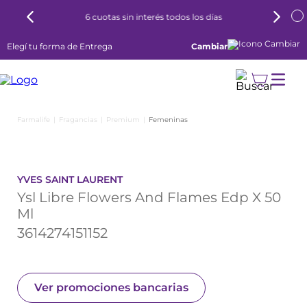
6 cuotas sin interés todos los días
Elegí tu forma de Entrega
Cambiar
Fragancias
Premium
Femeninas
YVES SAINT LAURENT
Ysl Libre Flowers And Flames Edp X 50
Ml
3614274151152
Ver promociones bancarias