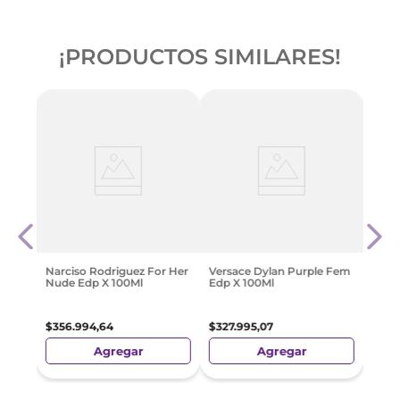
¡PRODUCTOS SIMILARES!
o
Vers
n
Dyla
$
220
Narciso Rodriguez For Her
Versace Dylan Purple Fem
Nude Edp X 100Ml
Edp X 100Ml
$
356
.
994
,
64
$
327
.
995
,
07
Agregar
Agregar