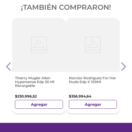
¡TAMBIÉN COMPRARON!
rever
Eliz
Sunf
100M
$
86
.
Thierry Mugler Alien
Narciso Rodriguez For Her
Hypersense Edp 30 Ml
Nude Edp X 100Ml
Recargable
$
230
.
996
,
52
$
356
.
994
,
64
Agregar
Agregar