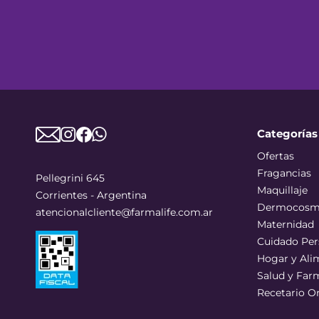
Categorías
Ofertas
Fragancias
Pellegrini 645
Maquillaje
Corrientes - Argentina
Dermocosm
atencionalcliente@farmalife.com.ar
Maternidad
Cuidado Per
Hogar y Ali
Salud y Far
Recetario O