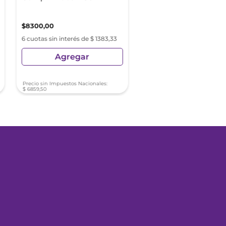
$
8300
,
00
$
29
.
000
,
00
6 cuotas sin interés de $ 1383,33
6 cuotas sin interés de $ 4
Agregar
Agregar
Precio sin Impuestos Nacionales:
Precio sin Impuestos Nacionale
$
6859
,
50
$
23
.
966
,
94