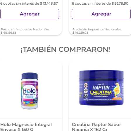
6 cuotas sin interés de $ 13.148,57
6 cuotas sin interés de $ 3278,90
Agregar
Agregar
Precio sin Impuestos Nacionales:
Precio sin Impuestos Nacionales:
$
65
.
199
,
53
$
16
.
259
,
03
¡TAMBIÉN COMPRARON!
Holo Magnesio Integral
Creatina Raptor Sabor
Envase X 150 G
Naranja X 162 Gr