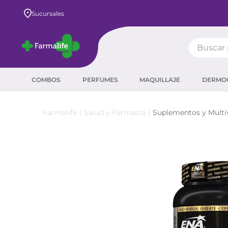
Sucursales
Buscar pr
TÉRMIN
COMBOS
PERFUMES
MAQUILLAJE
DERMO
prot
ser
Salud y Farmacia
Suplementos y Multi
crea
sha
prot
agua
corr
masc