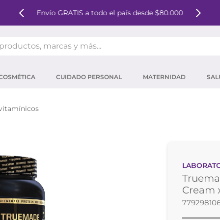
Envío GRATIS a todo el país desde $80.000
oductos, marcas y más...
OS MÁS BUSCADOS
COSMÉTICA
CUIDADO PERSONAL
MATERNIDAD
SAL
ector solar
um
vitamínicos
tina
mpoo
eina
LABORATO
 micelar
Truema
ector
Cream x
77929810
ara pestañas