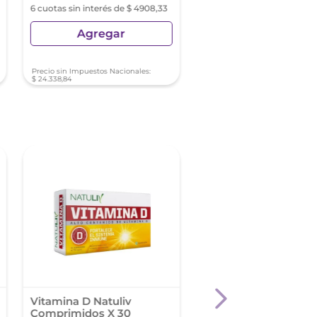
6 cuotas sin interés de $ 4908,33
6 cuotas sin interés de
$ 10.650,00
Agregar
Agregar
Precio sin Impuestos Nacionales:
Precio sin Impuestos Nacionale
$
24
.
338
,
84
$
52
.
809
,
92
Vitamina D Natuliv
Ena Reload Fruit Pu
Comprimidos X 30
Envase X 220 G