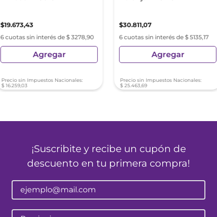
$
19
.
673
,
43
$
30
.
811
,
07
6 cuotas sin interés de $ 3278,90
6 cuotas sin interés de $ 5135,17
Agregar
Agregar
Precio sin Impuestos Nacionales:
Precio sin Impuestos Nacionales:
$
16
.
259
,
03
$
25
.
463
,
69
¡Suscribite y recibe un cupón de
descuento en tu primera compra!