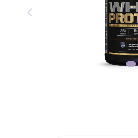
reti
tint