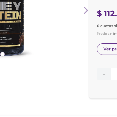
nol
ura
$
112
6 cuotas s
Precio sin I
Ver p
－