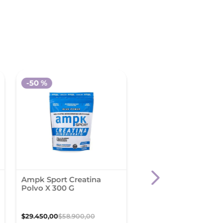
-
50 %
Ampk Sport Creatina
Satial Total Con
Polvo X 300 G
Neutralasa X 60
Comprimidos
$
29
.
450
,
00
$
58
.
900
,
00
$
63
.
900
,
00