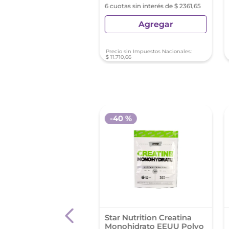
as sin interés de $ 4883,33
6 cuotas sin interés de $ 2361,65
Agregar
Agregar
sin Impuestos Nacionales:
Precio sin Impuestos Nacionales:
4
,
88
$
11
.
710
,
66
-
40 %
lgen Colageno
Star Nutrition Creatina
lizado Neutro Sob.X
Monohidrato EEUU Polvo