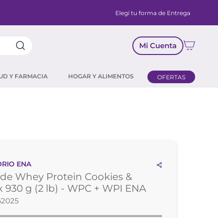
Elegí tu forma de Entrega
Mi Cuenta
UD Y FARMACIA
HOGAR Y ALIMENTOS
OFERTAS
RIO ENA
de Whey Protein Cookies &
 930 g (2 lb) - WPC + WPI ENA
62025