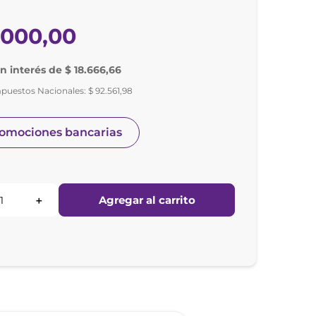
.
000
,
00
in interés de $ 18.666,66
mpuestos Nacionales:
$
92
.
561
,
98
romociones bancarias
Agregar al carrito
＋