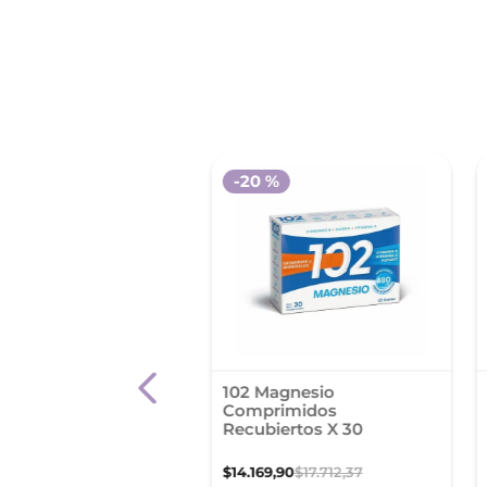
-
20 %
lgen Colageno
102 Magnesio
lizado Neutro Sob.X
Comprimidos
1.5 G
Recubiertos X 30
00
,
00
$
14
.
169
,
90
$
17
.
712
,
37