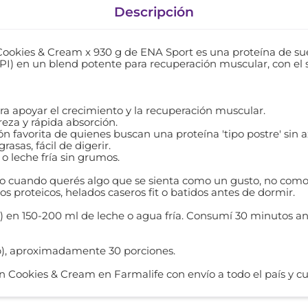
Descripción
ookies & Cream x 930 g de ENA Sport es una proteína de 
I) en un blend potente para recuperación muscular, con el 
ara apoyar el crecimiento y la recuperación muscular.
za y rápida absorción.
ón favorita de quienes buscan una proteína 'tipo postre' sin a
rasas, fácil de digerir.
o leche fría sin grumos.
no cuando querés algo que se sienta como un gusto, no com
 proteicos, helados caseros fit o batidos antes de dormir.
g) en 150-200 ml de leche o agua fría. Consumí 30 minutos a
lb), aproximadamente 30 porciones.
okies & Cream en Farmalife con envío a todo el país y cuot