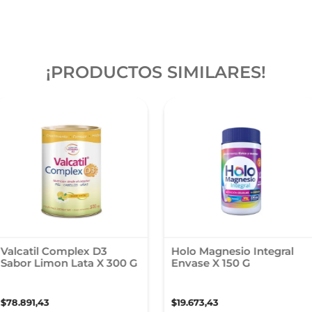
¡PRODUCTOS SIMILARES!
Valcatil Complex D3
Holo Magnesio Integral
Sabor Limon Lata X 300 G
Envase X 150 G
$
78
.
891
,
43
$
19
.
673
,
43