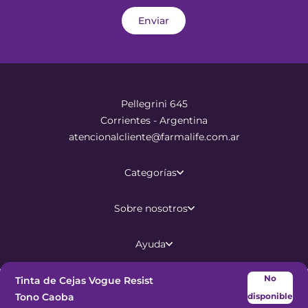
Enviar
Pellegrini 645
Corrientes - Argentina
atencionalcliente@farmalife.com.ar
Categorías
Sobre nosotros
Ayuda
No
Tinta de Cejas Vogue Resist
©
2026
Todos los derechos
Tono Caoba
disponible
reservados