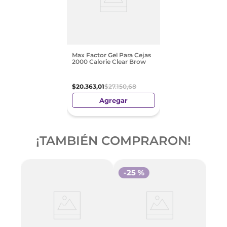
Max Factor Gel Para Cejas
2000 Calorie Clear Brow
$
20
.
363
,
01
$
27
.
150
,
68
Agregar
¡TAMBIÉN COMPRARON!
-
25 %