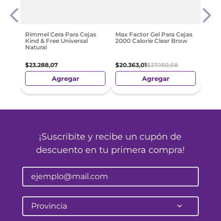
ow
Cher
Lami
Ceja
$
21
.
Rimmel Cera Para Cejas
Max Factor Gel Para Cejas
Kind & Free Universal
2000 Calorie Clear Brow
Natural
$
23
.
288
,
07
$
20
.
363
,
01
$
27
.
150
,
68
Agregar
Agregar
¡Suscribite y recibe un cupón de
descuento en tu primera compra!
Provincia