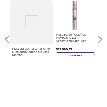
Rimm
Mascara de Pestañas
al Go
Pest
Maybelline Lash
Load
Sensational Sky High
Glitter
$
28
.
Máscara De Pestañas Cher
$
39
.
990
,
53
Dieciocho Mocha Mousse
Marrón
Agregar
$
21
.
989
,
98
Agregar
¡Suscribite y recibe un cupón de
descuento en tu primera compra!