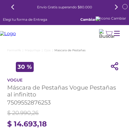
Envío Gratis superando $80.000
Elegí tu forma de Entrega
Cambiar
Maquillaje
Ojos
Mascara de Pestañas
30 %
VOGUE
Máscara de Pestañas Vogue Pestañas
al infinitto
7509552876253
$
20
.
990
,
26
$
14
.
693
,
18