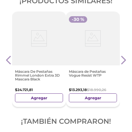
¡PRODUCTOS SIMILARES!
-
30 %
Másc
L'Oré
Nigh
$
52
.
Máscara De Pestañas
Máscara de Pestañas
Rimmel London Extra 3D
Vogue Resist WTP
Mascara Black
$
24
.
721
,
81
$
13
.
293
,
18
$
18
.
990
,
26
Agregar
Agregar
¡TAMBIÉN COMPRARON!