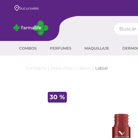
Envío GRATIS a todo el país desde $80.000
Sucursales
Buscar pr
TÉRMIN
COMBOS
PERFUMES
MAQUILLAJE
DERMO
prot
ser
Maquillaje
Labios
Labial
crea
sha
30 %
prot
corr
agua
másc