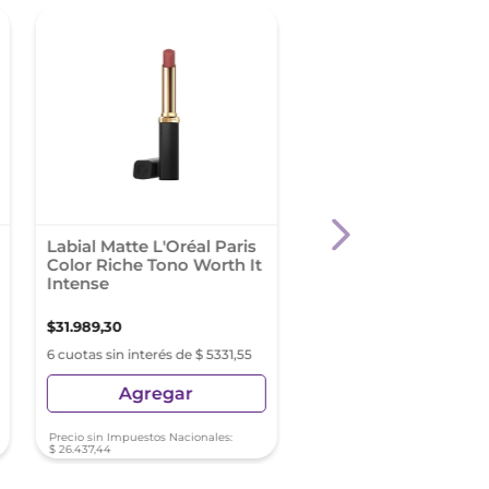
Labial Matte L'Oréal Paris
Revlon ColorStay Ma
Color Riche Tono Worth It
Lite Crayon She´s Fl
Intense
$
31
.
989
,
30
$
25
.
499
,
74
6 cuotas sin interés de $ 5331,55
6 cuotas sin interés de $ 4
Agregar
Agregar
Precio sin Impuestos Nacionales:
Precio sin Impuestos Nacionale
$
26
.
437
,
44
$
21
.
074
,
17