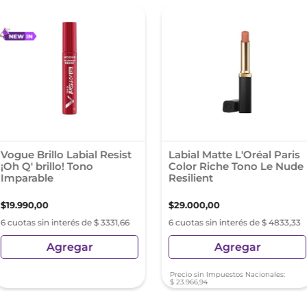
Vogue Brillo Labial Resist
Labial Matte L'Oréal Paris
¡Oh Q' brillo! Tono
Color Riche Tono Le Nude
Imparable
Resilient
$
19
.
990
,
00
$
29
.
000
,
00
6 cuotas sin interés de $ 3331,66
6 cuotas sin interés de $ 4833,33
Agregar
Agregar
Precio sin Impuestos Nacionales:
$
23
.
966
,
94