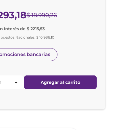
293
,
18
$
18
.
990
,
26
in interés de $ 2215,53
mpuestos Nacionales:
$
10
.
986
,
10
romociones bancarias
Agregar al carrito
＋