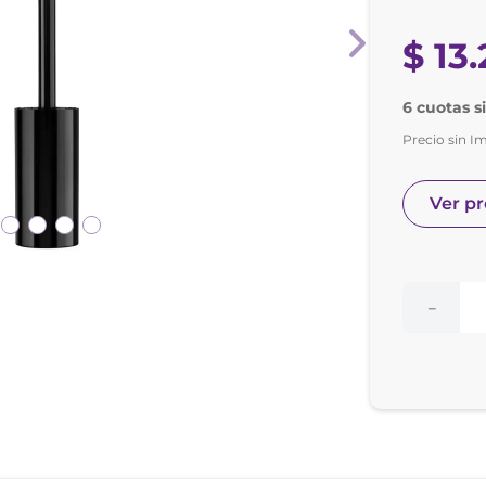
e posay
odorante
$
13
.
6 cuotas s
Precio sin I
Ver p
－