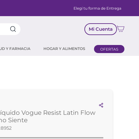
Elegí tu forma de Entrega
Mi Cuenta
UD Y FARMACIA
HOGAR Y ALIMENTOS
OFERTAS
Líquido Vogue Resist Latin Flow
no Siente
28952