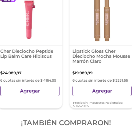
Cher Dieciocho Peptide
Lipstick Gloss Cher
Lip Balm Care Hibiscus
Dieciocho Mocha Mousse
Marrón Claro
$
24
.
989
,
97
$
19
.
989
,
99
6 cuotas sin interés de $ 4164,99
6 cuotas sin interés de $ 3331,66
Agregar
Agregar
Precio sin Impuestos Nacionales:
$
16
.
520
,
65
¡TAMBIÉN COMPRARON!