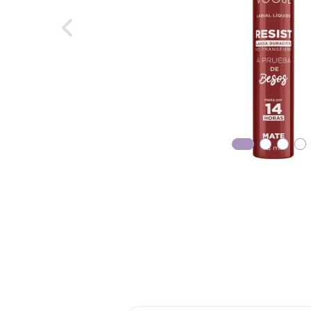
roch
des