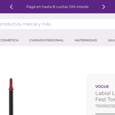
Pagá en hasta 8 cuotas SIN interés
oductos, marcas y más...
OS MÁS BUSCADOS
COSMÉTICA
CUIDADO PERSONAL
MATERNIDAD
SAL
ector solar
um
tina
mpoo
eina
VOGUE
ector
Labial 
 micelar
Fest To
75095529
ara pestañas