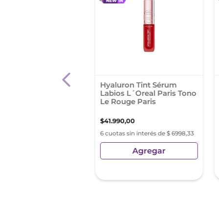
l Liquido Maybelline
Hyaluron Tint Sérum
r Stay 24hs Tono 220
Labios L´Oreal Paris Tono
Le Rouge Paris
00
,
00
$
41
.
990
,
00
s sin interés de $ 4316,66
6 cuotas sin interés de $ 6998,33
Agregar
Agregar
sin Impuestos Nacionales:
4
,
96