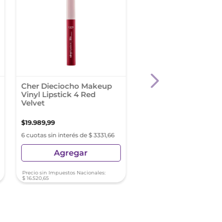
Cher Dieciocho Makeup
Labial Líquido L'Oréa
Vinyl Lipstick 4 Red
Paris Infallible Le Ma
Velvet
Resistance Tono 560
$
19
.
989
,
99
$
29
.
000
,
00
6 cuotas sin interés de $ 3331,66
6 cuotas sin interés de $ 4
Agregar
Agregar
Precio sin Impuestos Nacionales:
Precio sin Impuestos Nacionale
$
16
.
520
,
65
$
23
.
966
,
94