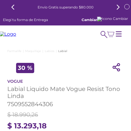
Envío Gratis superando $80.000
Elegí tu forma de Entrega
Cambiar
Maquillaje
Labios
Labial
30 %
VOGUE
Labial Liquido Mate Vogue Resist Tono
Linda
7509552844306
$
18
.
990
,
26
$
13
.
293
,
18