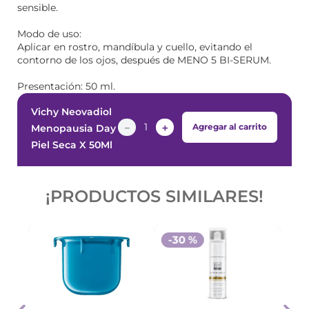
sensible.
Modo de uso:
Aplicar en rostro, mandíbula y cuello, evitando el
contorno de los ojos, después de MENO 5 BI-SERUM.
Presentación: 50 ml.
Vichy Neovadiol
－
＋
Agregar al carrito
Menopausia Day
Piel Seca X 50Ml
¡PRODUCTOS SIMILARES!
-
30 %
-
3