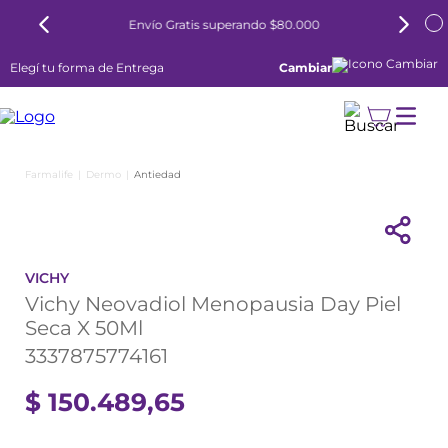
Envío Gratis superando $80.000
Elegí tu forma de Entrega
Cambiar
Dermo
Antiedad
VICHY
Vichy Neovadiol Menopausia Day Piel
Seca X 50Ml
3337875774161
$
150
.
489
,
65