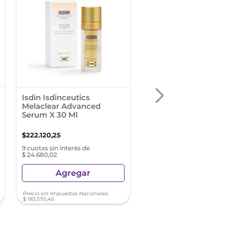
Isdin Isdinceutics
La Roche Posay Mel
Melaclear Advanced
Crema Antimanchas
Serum X 30 Ml
30 X 40Ml
$
222
.
120
,
25
$
160
.
350
,
21
9 cuotas sin interés de
9 cuotas sin interés de $ 17
$ 24.680,02
Agregar
Agregar
Precio sin Impuestos Nacionales:
Precio sin Impuestos Nacionale
$
183
.
570
,
45
$
132
.
520
,
83