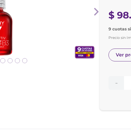
nol
e posay
$
98
9 cuotas s
Precio sin I
Ver p
－