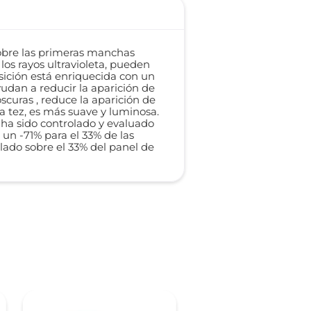
sobre las primeras manchas
os rayos ultravioleta, pueden
osición está enriquecida con un
udan a reducir la aparición de
curas , reduce la aparición de
la tez, es más suave y luminosa.
o ha sido controlado y evaluado
n -71% para el 33% de las
ulado sobre el 33% del panel de