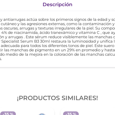
Descripción
y antiarrugas actúa sobre los primeros signos de la edad y 
cutáneo y las agresiones externas, como la contaminación y l
 oscuras, arrugas y texturas irregulares de la piel. Su comp
n 4% de niacinamida, ácido tranexámico y vitamina C , que ay
n y arrugas . Este sérum reduce visiblemente las manchas os
v Specialist Serum B3 30ml restaura la luminosidad y unifica 
 adecuada para todos los diferentes tonos de piel. Este suer
r las manchas de pigmento en un 29% en promedio y hasta u
tado medio de la mejora en la coloración de las manchas calc
.
¡PRODUCTOS SIMILARES!
-
35 %
-
35 %