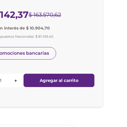
.
142
,
37
$
163
.
570
,
62
in interés de $ 10.904,70
mpuestos Nacionales:
$
81
.
109
,
40
romociones bancarias
Agregar al carrito
＋