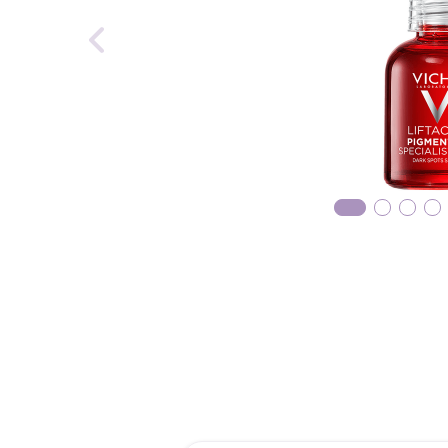
reti
roch