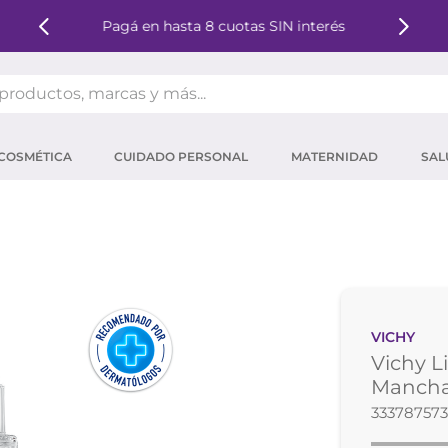
Pagá en hasta 8 cuotas SIN interés
oductos, marcas y más...
OS MÁS BUSCADOS
COSMÉTICA
CUIDADO PERSONAL
MATERNIDAD
SAL
ector solar
um
tina
mpoo
eina
VICHY
 micelar
Vichy L
ector
Mancha
33378757
ara pestañas