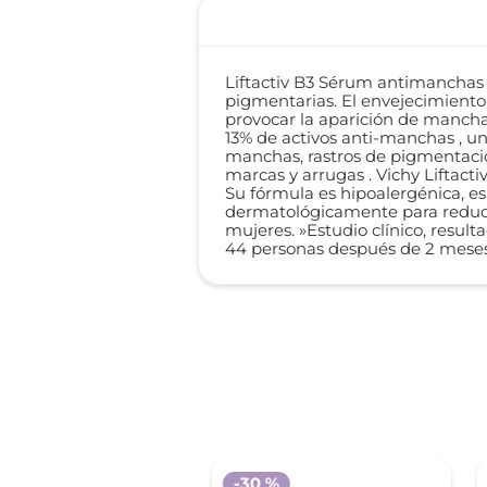
Liftactiv B3 Sérum antimanchas 
pigmentarias. El envejecimiento 
provocar la aparición de manchas
13% de activos anti-manchas , u
manchas, rastros de pigmentació
marcas y arrugas . Vichy Liftacti
Su fórmula es hipoalergénica, es
dermatológicamente para reduci
mujeres. »Estudio clínico, resul
44 personas después de 2 meses
 %
-
30 %