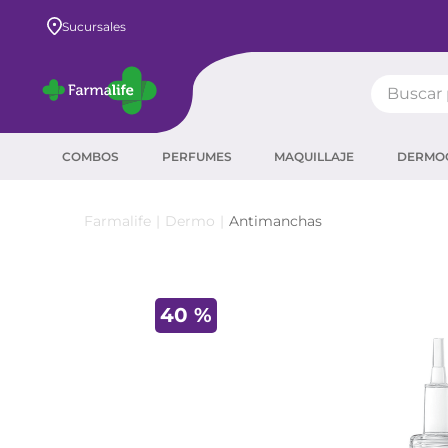
Envío GRATIS a todo el país desde $80.000
Sucursales
Buscar pr
TÉRMIN
COMBOS
PERFUMES
MAQUILLAJE
DERMO
prot
ser
Dermo
Antimanchas
crea
sha
40 %
prot
agua
corr
másc