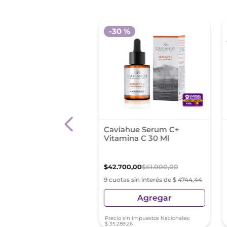
 %
-
30 %
m Facial Iluminador
Caviahue Serum C+
mina C Garnier 30ml
Vitamina C 30 Ml
94
,
57
$
37
.
990
,
95
$
42
.
700
,
00
$
61
.
000
,
00
as sin interés de $ 2532,73
9 cuotas sin interés de $ 4744,44
Agregar
Agregar
sin Impuestos Nacionales:
Precio sin Impuestos Nacionales:
8
,
49
$
35
.
289
,
26