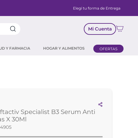
Elegí tu forma de Entrega
Mi Cuenta
UD Y FARMACIA
HOGAR Y ALIMENTOS
OFERTAS
iftactiv Specialist B3 Serum Anti
s X 30Ml
34905