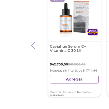
 Liftactiv Supreme
Caviahue Serum C+
m Vitam C X 20Ml
Vitamina C 30 Ml
85
,
26
$
145
.
808
,
76
$
42
.
700
,
00
$
61
.
000
,
00
as sin interés de $ 9720,58
9 cuotas sin interés de $ 4744,44
Agregar
Agregar
sin Impuestos Nacionales:
Precio sin Impuestos Nacionales:
1
,
87
$
35
.
289
,
26