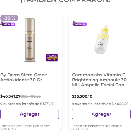
-
30 %
By Derm Stem Grape
Commonlabs Vitamin C
Antioxidante 30 Gr
Brightening Ampoule 30
Ml | Ampolla Facial Con
Vitamina C
$
46
.
541
,
27
$
66
.
487
,
53
$
36
.
500
,
10
9 cuotas sin interés de $ 5171,25
9 cuotas sin interés de $ 4055,56
Agregar
Agregar
Precio sin Impuestos Nacionales:
Precio sin Impuestos Nacionales:
$
38
.
463
,
86
$
30
.
165
,
37