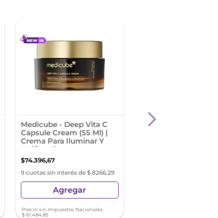
-
35 %
Medicube - Deep Vita C
Vichy Liftactiv Retin
Capsule Cream (55 Ml) |
Crema De Noche
Crema Para Iluminar Y
Antimanchas X 50Ml
Unificar Tono
$
74
.
396
,
67
$
108
.
010
,
84
$
166
.
170
,
53
9 cuotas sin interés de $ 8266,29
9 cuotas sin interés de $ 12
Agregar
Agregar
Precio sin Impuestos Nacionales:
Precio sin Impuestos Nacionale
$
61
.
484
,
85
$
89
.
265
,
16