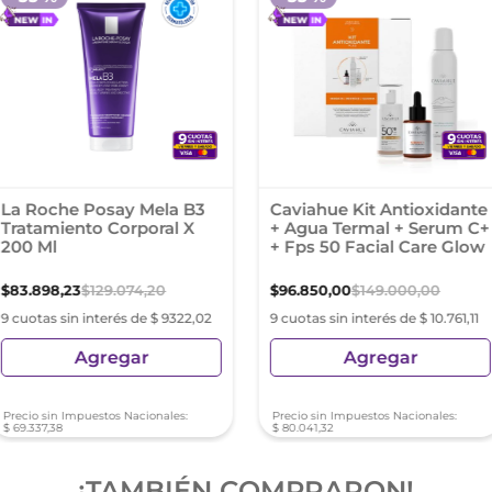
La Roche Posay Mela B3
Caviahue Kit Antioxidante
Tratamiento Corporal X
+ Agua Termal + Serum C+
200 Ml
+ Fps 50 Facial Care Glow
$
83
.
898
,
23
$
129
.
074
,
20
$
96
.
850
,
00
$
149
.
000
,
00
9 cuotas sin interés de $ 9322,02
9 cuotas sin interés de $ 10.761,11
Agregar
Agregar
Precio sin Impuestos Nacionales:
Precio sin Impuestos Nacionales:
$
69
.
337
,
38
$
80
.
041
,
32
¡TAMBIÉN COMPRARON!