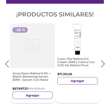
¡PRODUCTOS SIMILARES!
-
20 %
el
Natur
Cosrx The Retinol 0.3
Set 
Cream 20Ml | Crema Con
Radi
0.3% De Retinol Puro
$
34
.
Anua Nano Retinol 0.3% +
$
71
.
331
,
95
Niacin Renewing Serum
30Ml – Serum Con Nano
Agregar
Retinol Reduce Arrugas Y
Manchas
$
67
.
997
,
31
$
84
.
996
,
64
Agregar