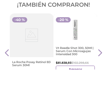
¡TAMBIÉN COMPRARON!
-
40 %
-
20 %
Eucer
Vt Reedle Shot 300, 50Ml |
Volu
Serum Con Microagujas
De N
Intensidad 300
Piel 
9
$
127
.
La Roche Posay Retinol B3
$
81
.
838
,
93
$
102
.
298
,
66
Serum 30Ml
Agregar
$
101
.
956
,
20
$
169
.
927
,
00
Agregar