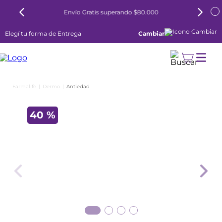
Envío Gratis superando $80.000
Elegí tu forma de Entrega
Cambiar
Dermo
Antiedad
40 %