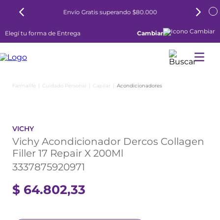
Envío Gratis superando $80.000
Elegí tu forma de Entrega
Cambiar
Cuidado Personal
Capilar
Acondicionadores
VICHY
Vichy Acondicionador Dercos Collagen
Filler 17 Repair X 200Ml
3337875920971
$
64
.
802
,
33