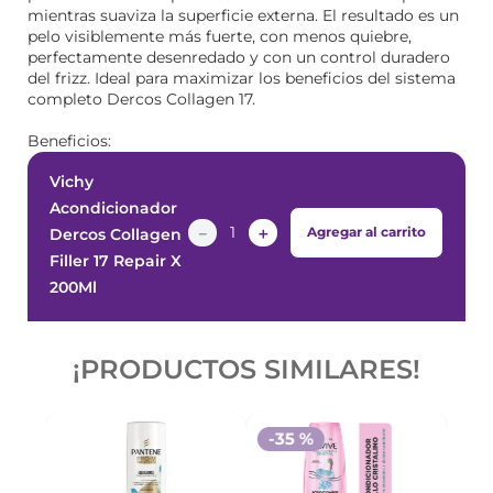
mientras suaviza la superficie externa. El resultado es un
pelo visiblemente más fuerte, con menos quiebre,
perfectamente desenredado y con un control duradero
del frizz. Ideal para maximizar los beneficios del sistema
completo Dercos Collagen 17.
Beneficios:
Vichy
Acondicionador
－
＋
Agregar al carrito
Dercos Collagen
Filler 17 Repair X
200Ml
¡PRODUCTOS SIMILARES!
-
35 %
-
3