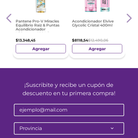
e
Acon
Pantene Pro-V Miracles
Acondicionador Elvive
Extr
Equilibrio Raíz & Puntas
Glycolic Cristal 400ml
Acondicionador
Hidratante 400 Ml
$
727
$
13
.
348
,
45
$
8118
,
54
$
12
.
490
,
06
Agregar
Agregar
¡Suscribite y recibe un cupón de
descuento en tu primera compra!
Provincia