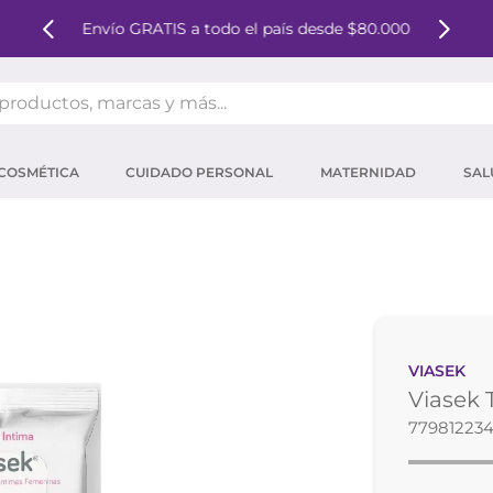
Envío GRATIS a todo el país desde $80.000
oductos, marcas y más...
OS MÁS BUSCADOS
COSMÉTICA
CUIDADO PERSONAL
MATERNIDAD
SAL
ector solar
um
mpoo
tina
eina
VIASEK
 micelar
Viasek T
ector
779812234
ara pestañas