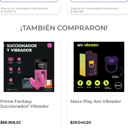
Precio sin Impuestos Nacionales:
Precio sin Impuestos Nacionales:
$
15
.
553
,
72
$
3611
,
98
¡TAMBIÉN COMPRARON!
Prime Fantasy
Maxx Play Aro Vibrador
Succionador/ Vibrador
$
68
.
958
,
52
$
39
.
045
,
50