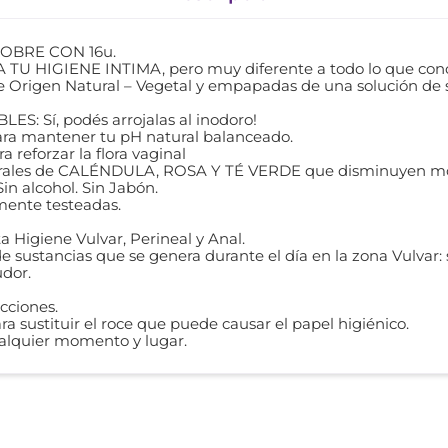
OBRE CON 16u.
U HIGIENE INTIMA, pero muy diferente a todo lo que con
e Origen Natural – Vegetal y empapadas de una solución de 
S: Sí, podés arrojalas al inodoro!
ara mantener tu pH natural balanceado.
reforzar la flora vaginal
turales de CALÉNDULA, ROSA Y TÉ VERDE que disminuyen mol
in alcohol. Sin Jabón.
mente testeadas.
 Higiene Vulvar, Perineal y Anal.
 sustancias que se genera durante el día en la zona Vulvar: 
udor.
cciones.
ra sustituir el roce que puede causar el papel higiénico.
ualquier momento y lugar.