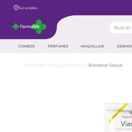
Sucursales
Buscar pr
TÉRMIN
COMBOS
PERFUMES
MAQUILLAJE
DERMO
prot
ser
Salud y Farmacia
Bienestar Sexual
sha
crea
prot
agua
corr
másc