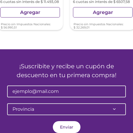
6 cuotas sin interés de $ 11.493,08
6 cuotas sin interés de $ 6507,58
Agregar
Agregar
Precio sin Impuestos Nacionales:
Precio sin Impuestos Nacionales:
$
56
.
990
,
51
$
32
.
269
,
01
¡Suscribite y recibe un cupón de
descuento en tu primera compra!
Provincia
Enviar