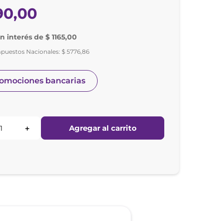
90
,
00
in interés de $ 1165,00
mpuestos Nacionales:
$
5776
,
86
romociones bancarias
Agregar al carrito
＋