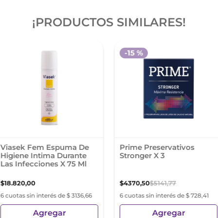
¡PRODUCTOS SIMILARES!
-
15 %
Viasek Fem Espuma De
Prime Preservativos
Higiene Intima Durante
Stronger X 3
Las Infecciones X 75 Ml
$
18
.
820
,
00
$
4370
,
50
$
5141
,
77
6 cuotas sin interés de $ 3136,66
6 cuotas sin interés de $ 728,41
Agregar
Agregar