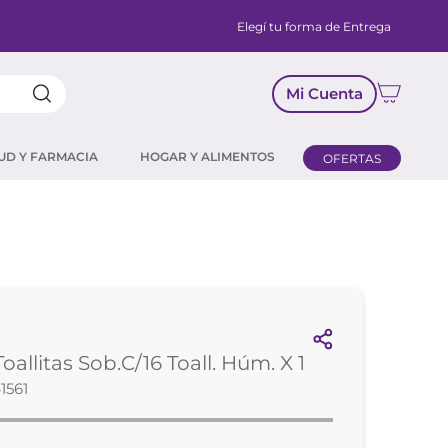
Elegí tu forma de Entrega
Mi Cuenta
UD Y FARMACIA
HOGAR Y ALIMENTOS
OFERTAS
oallitas Sob.C/16 Toall. Húm. X 1
1561