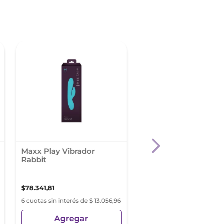
Maxx Play Vibrador
Evagina Serum Intim
Rabbit
30 Ml
$
78
.
341
,
81
$
16
.
015
,
53
6 cuotas sin interés de $ 13.056,96
6 cuotas sin interés de $ 2
Agregar
Agregar