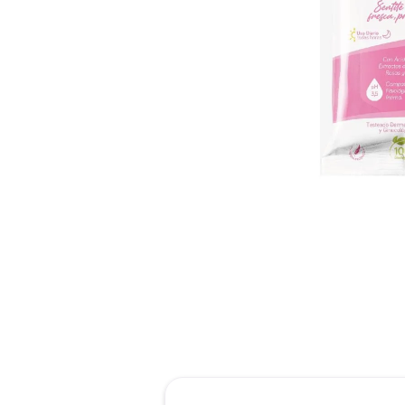
reti
tint