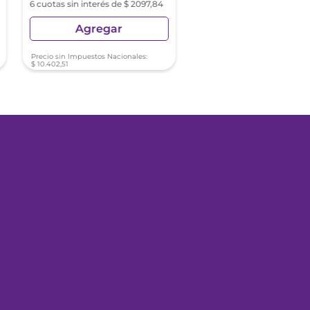
6 cuotas sin interés de $ 2097,84
6 cuotas sin interés de $ 13
Agregar
Agregar
Precio sin Impuestos Nacionales:
Precio sin Impuestos Nacionale
$
10
.
402
,
51
$
6613
,
56