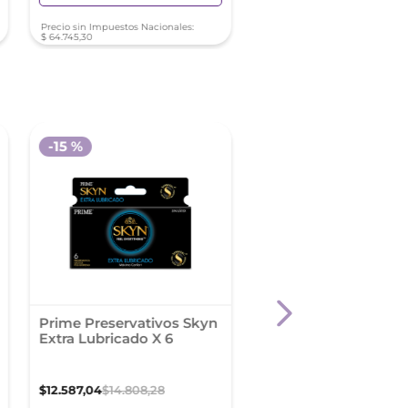
Precio sin Impuestos Nacionales:
Precio sin Impuestos Nacionale
$
64
.
745
,
30
$
13
.
235
,
98
-
15 %
-
15 %
Prime Preservativos Skyn
Prime Gel Natural Se
Extra Lubricado X 6
X 50Gr
$
12
.
587
,
04
$
14
.
808
,
28
$
8002
,
41
$
9414
,
60