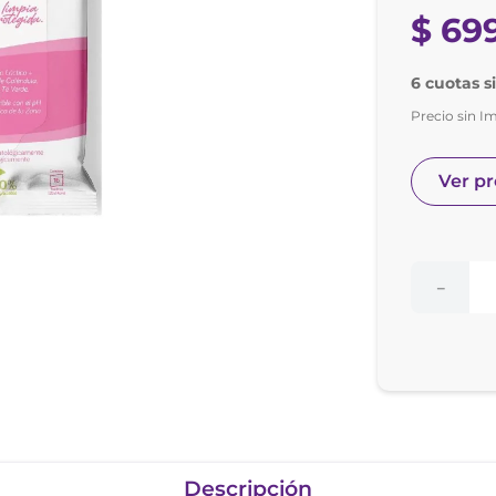
nol
$
69
ura
6 cuotas s
Precio sin I
Ver p
－
Descripción