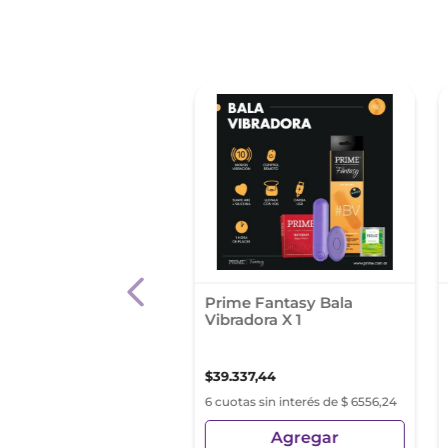
 Preservativos
Prime Fantasy Bala
rado X 3
Vibradora X 1
4
,
61
$
39
.
337
,
44
s sin interés de $ 554,10
6 cuotas sin interés de $ 6556,24
Agregar
Agregar