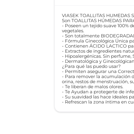
VIASEK TOALLITAS HUMEDAS S
Son TOALLITAS HÚMEDAS PARA T
- Poseen un tejido suave 100% d
vegetales.
- Son totalmente BIODEGRADABLE
- Fórmula Ginecológica Única p
- Contienen ÁCIDO LACTICO para 
- Extractos de ingredientes na
- Hipoalergénicas. Sin perfume, S
- Dermatológica y Ginecológica
¿Para qué las puedo usar?
- Permiten asegurar una Correcta
- Para remover la acumulación de
orina, restos de menstruación, s
- Te liberan de malos olores.
- Te Ayudan a protegerte de infe
- Su suavidad las hace ideales pa
- Refrescan la zona íntima en c