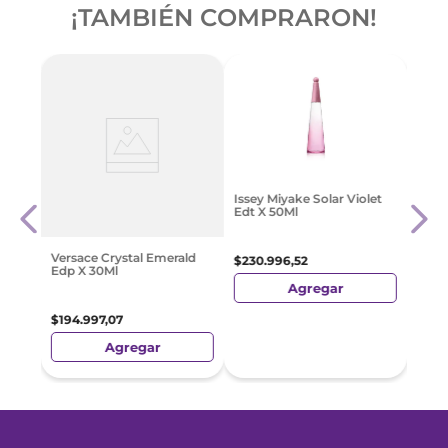
¡TAMBIÉN COMPRARON!
ow
Give
Issey Miyake Solar Violet
 Edt
100 
Edt X 50Ml
$
310
Versace Crystal Emerald
$
230
.
996
,
52
Edp X 30Ml
Agregar
$
194
.
997
,
07
Agregar