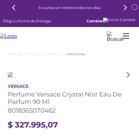
6 cuotas sin interés todos los días
Elegí tu forma de Entrega
Cambiar
Fragancias
Premium
Femeninas
VERSACE
Perfume Versace Crystal Noir Eau De
Parfum 90 Ml
8018365070462
$
327
.
995
,
07