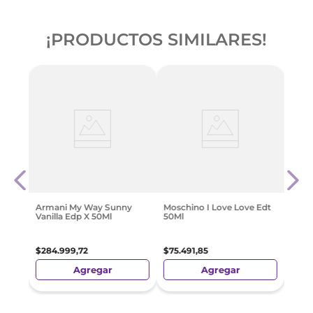
¡PRODUCTOS SIMILARES!
X
Raba
Parfu
$
26
Armani My Way Sunny
Moschino I Love Love Edt
Vanilla Edp X 50Ml
50Ml
$
284
.
999
,
72
$
75
.
491
,
85
Agregar
Agregar