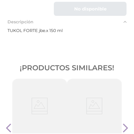
No disponible
Descripción
TUKOL FORTE jbe.x 150 ml
¡PRODUCTOS SIMILARES!
ida
Bica
10
X 25