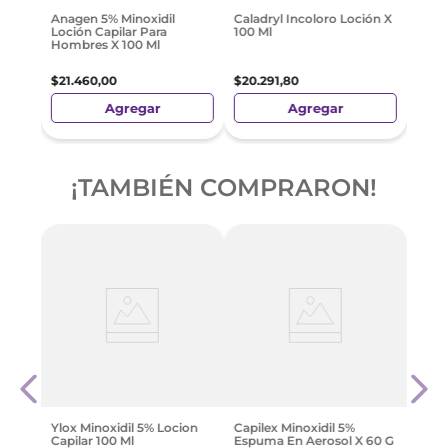
$
80
Anagen 5% Minoxidil
Caladryl Incoloro Loción X
Loción Capilar Para
100 Ml
Hombres X 100 Ml
$
21
.
460
,
00
$
20
.
291
,
80
Agregar
Agregar
¡TAMBIÉN COMPRARON!
Anaf
Mg C
$
508
Ylox Minoxidil 5% Locion
Capilex Minoxidil 5%
Capilar 100 Ml
Espuma En Aerosol X 60 G