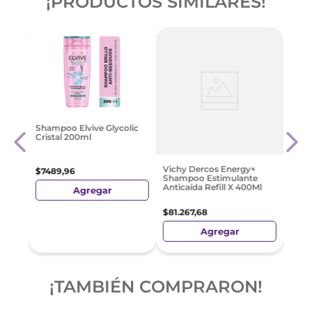
¡PRODUCTOS SIMILARES!
odbye
Head
Shampoo Elvive Glycolic
Purif
Cristal 200ml
Sha
$
15
.
7
Vichy Dercos Energy+
$
7489
,
96
Shampoo Estimulante
Anticaída Refill X 400Ml
Agregar
$
81
.
267
,
68
Agregar
¡TAMBIÉN COMPRARON!