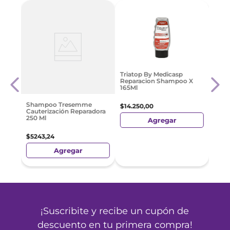
lear
Sha
Triatop By Medicasp
Kerat
Reparacion Shampoo X
165Ml
$
870
Shampoo Tresemme
$
14
.
250
,
00
Cauterización Reparadora
250 Ml
Agregar
$
5243
,
24
Agregar
¡Suscribite y recibe un cupón de
descuento en tu primera compra!