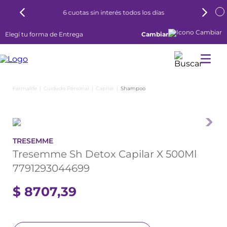
6 cuotas sin interés todos los días
Elegí tu forma de Entrega
Cambiar
Cuidado Personal
Capilar
Shampoo
TRESEMME
Tresemme Sh Detox Capilar X 500Ml
7791293044699
$
8707
,
39