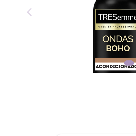
roch
des