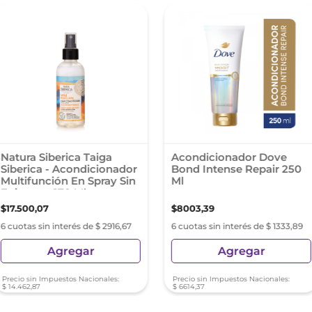
Natura Siberica Taiga
Acondicionador Dove
Siberica - Acondicionador
Bond Intense Repair 250
Multifunción En Spray Sin
Ml
Enjuague 170 Ml
$
17
.
500
,
07
$
8003
,
39
6 cuotas sin interés de $ 2916,67
6 cuotas sin interés de $ 1333,89
Agregar
Agregar
Precio sin Impuestos Nacionales:
Precio sin Impuestos Nacionales:
$
14
.
462
,
87
$
6614
,
37