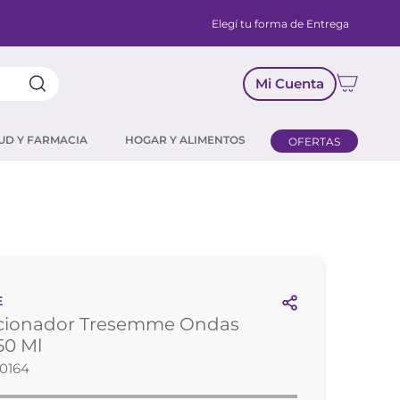
Elegí tu forma de Entrega
Mi Cuenta
UD Y FARMACIA
HOGAR Y ALIMENTOS
OFERTAS
E
cionador Tresemme Ondas
50 Ml
0164