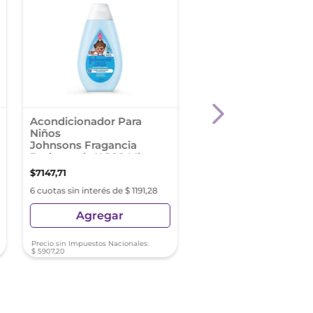
Acondicionador Para
Plusbelle Esencia
Niños
Acondicionador Cont
Johnsons Fragancia
Frizz X 970 Ml
Prolongada X 200 Ml
$
7147
,
71
$
4599
,
15
6 cuotas sin interés de $ 1191,28
6 cuotas sin interés de $ 7
Agregar
Agregar
Precio sin Impuestos Nacionales:
Precio sin Impuestos Nacionale
$
5907
,
20
$
3800
,
95