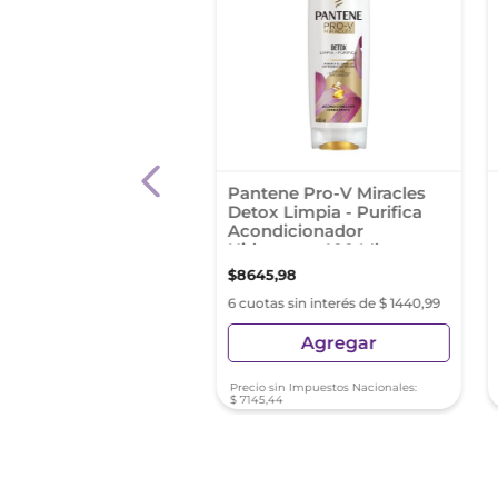
dicionador Fructis
Pantene Pro-V Miracles
ga Nutritiva 350ml
Detox Limpia - Purifica
Acondicionador
Hidratante 400 Ml
0
,
04
$
8645
,
98
s sin interés de $ 1331,67
6 cuotas sin interés de $ 1440,99
Agregar
Agregar
sin Impuestos Nacionales:
Precio sin Impuestos Nacionales:
34
$
7145
,
44