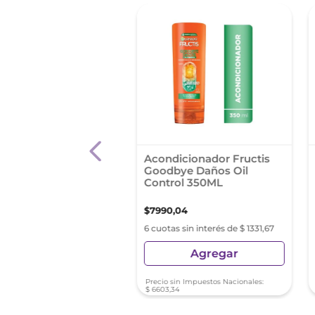
 %
dicionador Elvive
Acondicionador Fructis
Extraordinario Rizos
Goodbye Daños Oil
l
Control 350ML
,
53
$
11
.
190
,
05
$
7990
,
04
s sin interés de $ 1212,25
6 cuotas sin interés de $ 1331,67
Agregar
Agregar
sin Impuestos Nacionales:
Precio sin Impuestos Nacionales:
8
$
6603
,
34