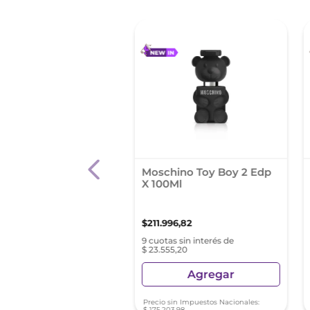
ume Boss Red Para
Moschino Toy Boy 2 Edp
re Edt 100Ml
X 100Ml
73
,
28
$
211
.
996
,
82
as sin interés de $ 4430,36
9 cuotas sin interés de
$ 23.555,20
Agregar
Agregar
sin Impuestos Nacionales:
Precio sin Impuestos Nacionales:
3
,
12
$
175
.
203
,
98