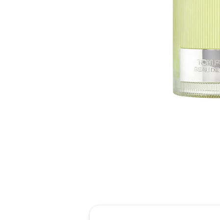
reti
roch