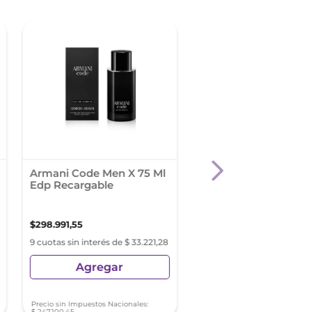
Armani Code Men X 75 Ml
Ysl Y Men Edp Intens
Edp Recargable
60Ml
$
298
.
991
,
55
$
230
.
005
,
75
9 cuotas sin interés de $ 33.221,28
9 cuotas sin interés de $ 25
Agregar
Agregar
Precio sin Impuestos Nacionales:
Precio sin Impuestos Nacionale
$
247
.
100
,
45
$
190
.
087
,
40