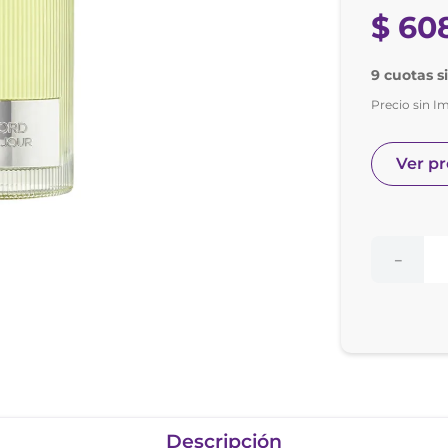
nol
$
60
e posay
9 cuotas s
Precio sin I
Ver p
－
Descripción