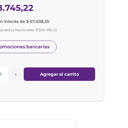
8
.
745
,
22
in interés de $ 67.638,35
mpuestos Nacionales:
$
503
.
095
,
22
romociones bancarias
Agregar al carrito
＋