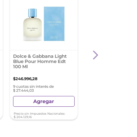
Dolce & Gabbana Light
Armani Code Men X 
Blue Pour Homme Edt
Ml Edp Recargable
100 Ml
$
246
.
996
,
28
$
405
.
005
,
95
9 cuotas sin interés de
9 cuotas sin interés de
$ 27.444,03
$ 45.000,66
Agregar
Agregar
Precio sin Impuestos Nacionales:
Precio sin Impuestos Nacionale
$
204
.
129
,
16
$
334
.
715
,
66