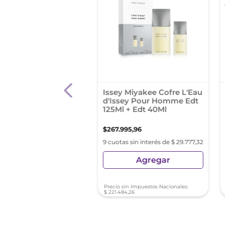
 Sauvage Edp X 200
Issey Miyakee Cofre L'Eau
d'Issey Pour Homme Edt
125Ml + Edt 40Ml
400
,
00
$
267
.
995
,
96
as sin interés de
9 cuotas sin interés de $ 29.777,32
22,22
Agregar
Agregar
sin Impuestos Nacionales:
Precio sin Impuestos Nacionales:
40
,
50
$
221
.
484
,
26