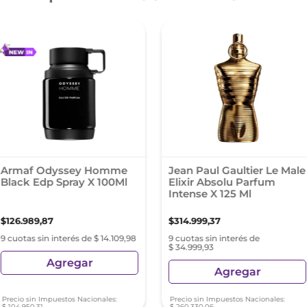
Armaf Odyssey Homme
Jean Paul Gaultier Le Male
Black Edp Spray X 100Ml
Elixir Absolu Parfum
Intense X 125 Ml
$
126
.
989
,
87
$
314
.
999
,
37
9 cuotas sin interés de $ 14.109,98
9 cuotas sin interés de
$ 34.999,93
Agregar
Agregar
Precio sin Impuestos Nacionales:
Precio sin Impuestos Nacionales:
$
104
.
950
,
31
$
260
.
330
,
06