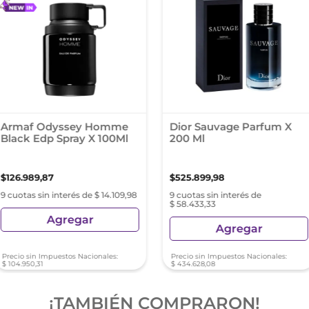
Armaf Odyssey Homme
Dior Sauvage Parfum X
Black Edp Spray X 100Ml
200 Ml
$
126
.
989
,
87
$
525
.
899
,
98
9 cuotas sin interés de $ 14.109,98
9 cuotas sin interés de
$ 58.433,33
Agregar
Agregar
Precio sin Impuestos Nacionales:
Precio sin Impuestos Nacionales:
$
104
.
950
,
31
$
434
.
628
,
08
¡TAMBIÉN COMPRARON!