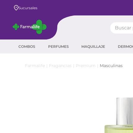
Envío GRATIS a todo el país desde $80.000
Sucursales
Buscar pr
TÉRMIN
COMBOS
PERFUMES
MAQUILLAJE
DERMO
prot
ser
Fragancias
Premium
Masculinas
crea
sha
prot
agua
corr
másc