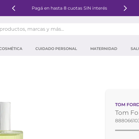
Pagá en hasta 8 cuotas SIN interés
oductos, marcas y más...
OS MÁS BUSCADOS
COSMÉTICA
CUIDADO PERSONAL
MATERNIDAD
SAL
ector solar
um
tina
mpoo
eina
TOM FOR
 micelar
Tom For
ector
88806610
ara pestañas