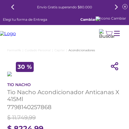
rando $80.000
6 cuotas sin interés todos los dí
Elegí tu forma de Entrega
Cambiar
Cuidado Personal
Capilar
Acondicionadores
30 %
TIO NACHO
Tio Nacho Acondicionador Anticanas X
415Ml
7798140257868
$
11
.
749
,
99
$
8224
,
99