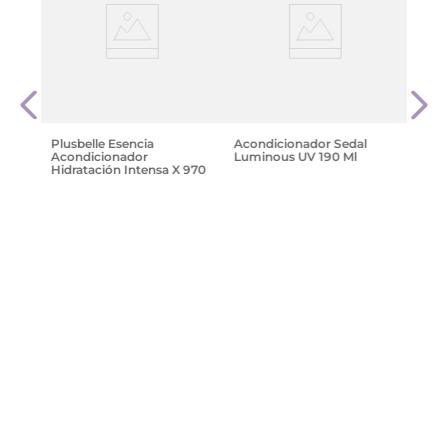
is
Acon
l
Drea
$
811
Plusbelle Esencia
Acondicionador Sedal
Acondicionador
Luminous UV 190 Ml
Hidratación Intensa X 970
Ml
$
4599
,
15
$
3492
,
96
Agregar
Agregar
¡Suscribite y recibe un cupón de
descuento en tu primera compra!