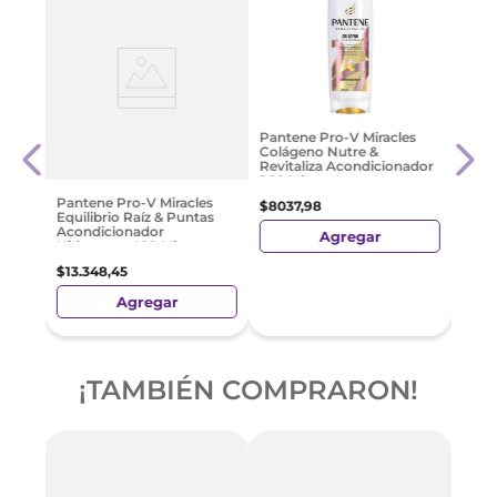
e
Plus
Pantene Pro-V Miracles
Suav
Colágeno Nutre &
Revitaliza Acondicionador
200 Ml
$
411
Pantene Pro-V Miracles
$
8037
,
98
Equilibrio Raíz & Puntas
Acondicionador
Agregar
Hidratante 400 Ml
$
13
.
348
,
45
Agregar
¡TAMBIÉN COMPRARON!
-
3