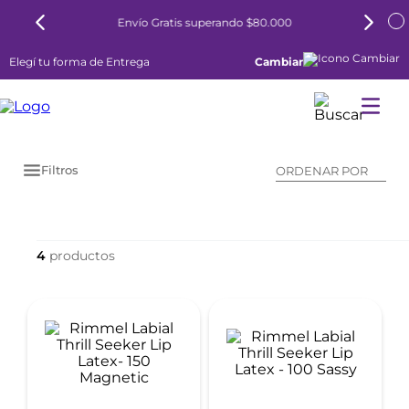
Envío Gratis superando $80.000
Elegí tu forma de Entrega
Cambiar
Filtros
ORDENAR POR
4