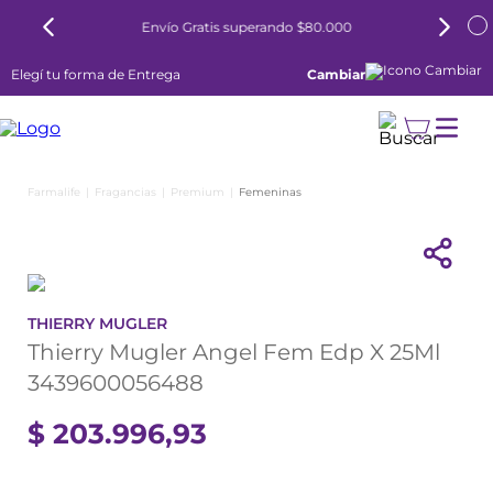
Envío Gratis superando $80.000
Elegí tu forma de Entrega
Cambiar
Fragancias
Premium
Femeninas
THIERRY MUGLER
Thierry Mugler Angel Fem Edp X 25Ml
3439600056488
$
203
.
996
,
93