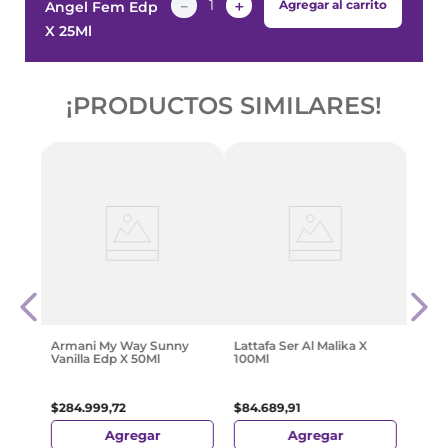
－
＋
Agregar al carrito
Angel Fem Edp
X 25Ml
¡PRODUCTOS SIMILARES!
X
Isse
Edp 
$
271
.
Armani My Way Sunny
Lattafa Ser Al Malika X
Vanilla Edp X 50Ml
100Ml
$
284
.
999
,
72
$
84
.
689
,
91
Agregar
Agregar