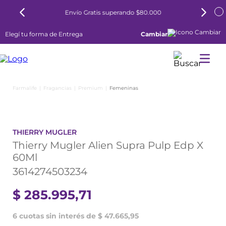
Envío Gratis superando $80.000
Elegí tu forma de Entrega
Cambiar
Fragancias
Premium
Femeninas
THIERRY MUGLER
Thierry Mugler Alien Supra Pulp Edp X
60Ml
3614274503234
$
285
.
995
,
71
6 cuotas sin interés de $ 47.665,95