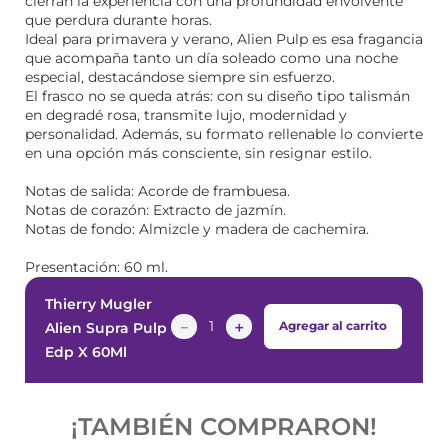
cierran la experiencia con una profundidad envolvente
que perdura durante horas.
Ideal para primavera y verano, Alien Pulp es esa fragancia
que acompaña tanto un día soleado como una noche
especial, destacándose siempre sin esfuerzo.
El frasco no se queda atrás: con su diseño tipo talismán
en degradé rosa, transmite lujo, modernidad y
personalidad. Además, su formato rellenable lo convierte
en una opción más consciente, sin resignar estilo.
Notas de salida: Acorde de frambuesa.
Notas de corazón: Extracto de jazmín.
Notas de fondo: Almizcle y madera de cachemira.
Presentación: 60 ml.
Thierry Mugler
－
＋
Agregar al carrito
Alien Supra Pulp
Edp X 60Ml
¡PRODUCTOS SIMILARES!