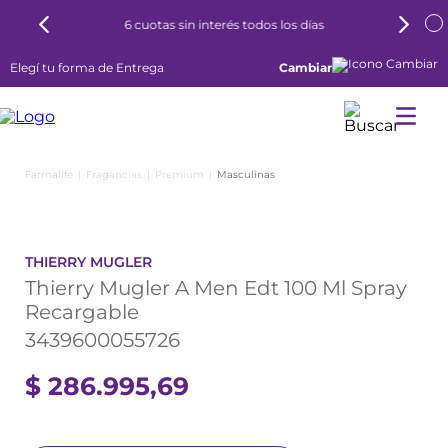
6 cuotas sin interés todos los días
Elegí tu forma de Entrega
Cambiar
Fragancias
Premium
Masculinas
THIERRY MUGLER
Thierry Mugler A Men Edt 100 Ml Spray
Recargable
3439600055726
$
286
.
995
,
69