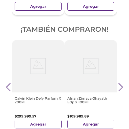
Agregar
Agregar
¡TAMBIÉN COMPRARON!
 Eau
Arma
Elixi
$
129
Calvin Klein Defy Parfum X
Afnan Zimaya Ghayath
200Ml
Edp X 100Ml
$
299
.
999
,
57
$
109
.
989
,
89
Agregar
Agregar