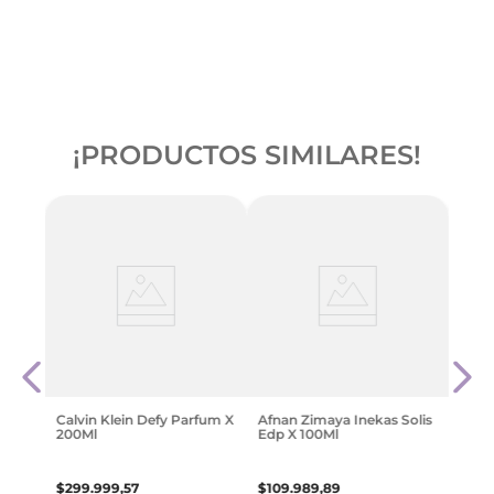
¡PRODUCTOS SIMILARES!
rera
Al Wa
l
$
71
.
Calvin Klein Defy Parfum X
Afnan Zimaya Inekas Solis
200Ml
Edp X 100Ml
$
299
.
999
,
57
$
109
.
989
,
89