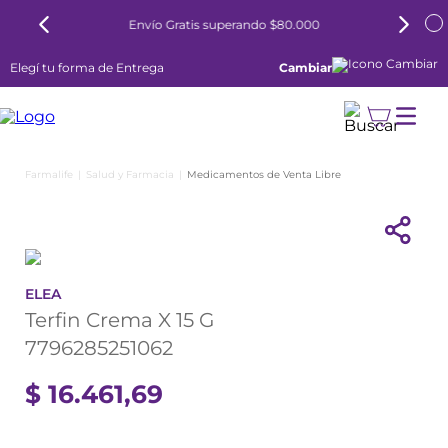
Envío Gratis superando $80.000
Elegí tu forma de Entrega
Cambiar
Salud y Farmacia
Medicamentos de Venta Libre
ELEA
Terfin Crema X 15 G
7796285251062
$
16
.
461
,
69