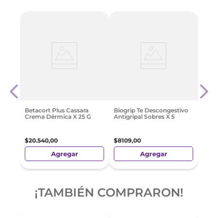
oll-
Actr
600 
X 20
$
18
.
Betacort Plus Cassara
Biogrip Te Descongestivo
Crema Dérmica X 25 G
Antigripal Sobres X 5
$
20
.
540
,
00
$
8109
,
00
Agregar
Agregar
¡TAMBIÉN COMPRARON!