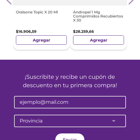
$
10
.
Oralsone Topic X 20 Ml
Andropel 1 Mg
Comprimidos Recubiertos
X 30
$
16
.
906
,
59
$
28
.
259
,
66
Agregar
Agregar
¡Suscribite y recibe un cupón de
descuento en tu primera compra!
Provincia
Enviar