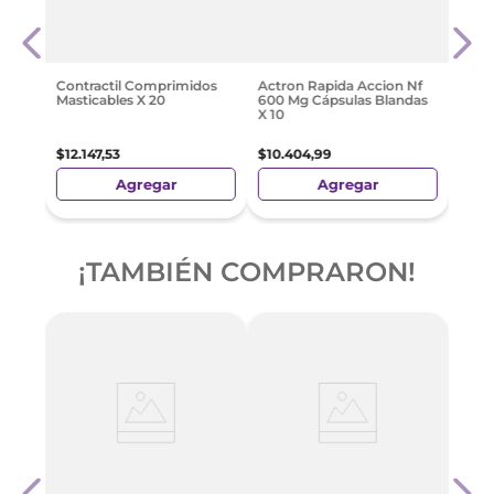
Sind
Blan
$
19
.
1
Contractil Comprimidos
Actron Rapida Accion Nf
Masticables X 20
600 Mg Cápsulas Blandas
X 10
$
12
.
147
,
53
$
10
.
404
,
99
Agregar
Agregar
¡TAMBIÉN COMPRARON!
e
Evat
 X