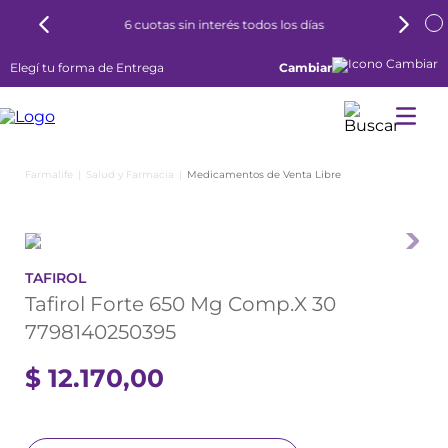
6 cuotas sin interés todos los días
Elegí tu forma de Entrega
Cambiar
Salud y Farmacia
Medicamentos de Venta Libre
TAFIROL
Tafirol Forte 650 Mg Comp.X 30
7798140250395
$
12
.
170
,
00