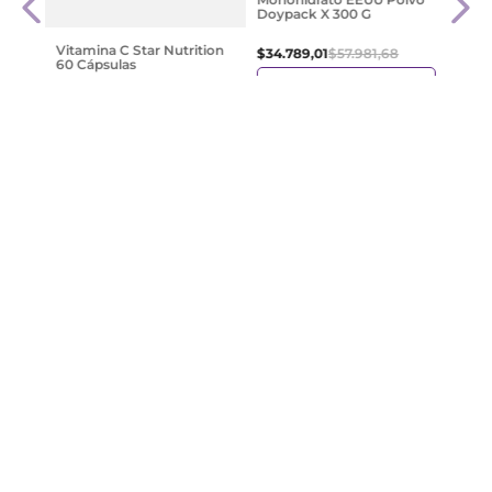
Doypack X 300 G
$
38
.
Vitamina C Star Nutrition
$
34
.
789
,
01
$
57
.
981
,
68
60 Cápsulas
Agregar
$
10
.
812
,
04
$
14
.
416
,
05
Agregar
¡Suscribite y recibe un cupón de
descuento en tu primera compra!
Provincia