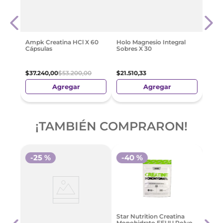
Lata
102 
Comp
X 30
$
14
.
Ampk Creatina HCl X 60
Holo Magnesio Integral
Cápsulas
Sobres X 30
$
37
.
240
,
00
$
53
.
200
,
00
$
21
.
510
,
33
Agregar
Agregar
¡TAMBIÉN COMPRARON!
-
25 %
-
40 %
-
3
Forti
Star Nutrition Creatina
ob.X
400 
Monohidrato EEUU Polvo