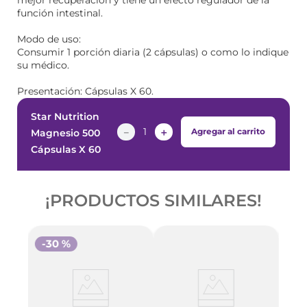
mejor recuperación y tiene un efecto regulador de la
función intestinal.
Modo de uso:
Consumir 1 porción diaria (2 cápsulas) o como lo indique
su médico.
Presentación: Cápsulas X 60.
Star Nutrition
－
＋
Agregar al carrito
Magnesio 500
Cápsulas X 60
¡PRODUCTOS SIMILARES!
-
30 %
-
2