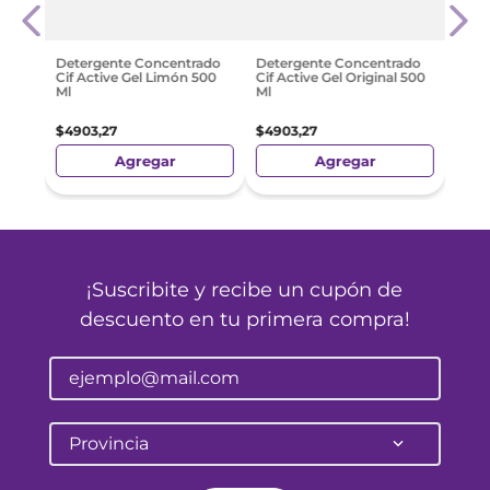
o 400
Más 
para 
$
10
.
Detergente Concentrado
Detergente Concentrado
Cif Active Gel Limón 500
Cif Active Gel Original 500
Ml
Ml
$
4903
,
27
$
4903
,
27
Agregar
Agregar
¡Suscribite y recibe un cupón de
descuento en tu primera compra!
Provincia