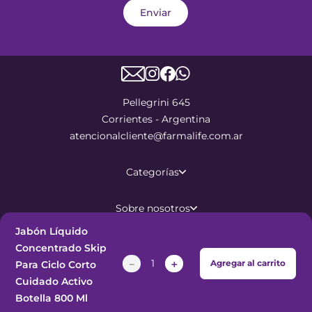
Enviar
Pellegrini 645
Corrientes - Argentina
atencionalcliente@farmalife.com.ar
Categorías
Sobre nosotros
Jabón Líquido
Ayuda
Concentrado Skip
－
＋
Agregar al carrito
Para Ciclo Corto
Cuidado Activo
©
2026
Todos los derechos
Botella 800 Ml
reservados