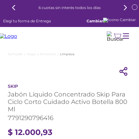
6 cuotas sin interés todos los días
Elegí tu forma de Entrega
Cambiar
Hogar y Alimentos
Limpieza
SKIP
Jabón Líquido Concentrado Skip Para
Ciclo Corto Cuidado Activo Botella 800
Ml
7791290796416
$
12
.
000
,
93