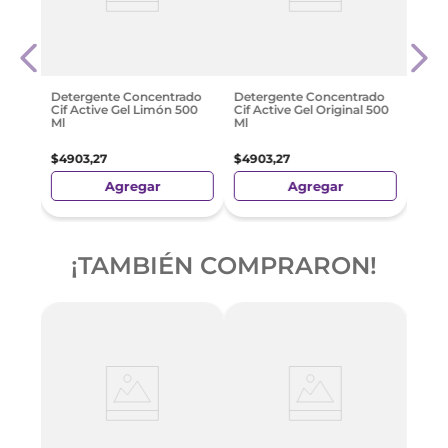
icies
Jabó
o 400
Más 
para 
$
10
.
Detergente Concentrado
Detergente Concentrado
Cif Active Gel Limón 500
Cif Active Gel Original 500
Ml
Ml
$
4903
,
27
$
4903
,
27
Agregar
Agregar
¡TAMBIÉN COMPRARON!
icies
Jabó