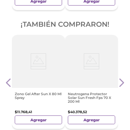
Agregar
Agregar
¡TAMBIÉN COMPRARON!
on
Bagó
0 Gr
Emul
$
30
.
Zono Gel After Sun X 80 Ml
Neutrogena Protector
Spray
Solar Sun Fresh Fps 70 X
200 Ml
$
11
.
768
,
41
$
40
.
378
,
52
Agregar
Agregar