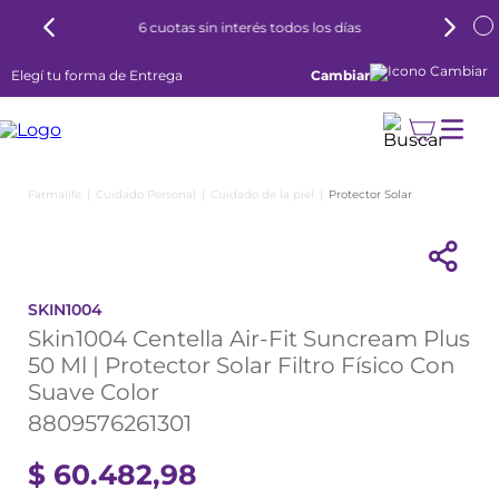
6 cuotas sin interés todos los días
Elegí tu forma de Entrega
Cambiar
Cuidado Personal
Cuidado de la piel
Protector Solar
SKIN1004
Skin1004 Centella Air-Fit Suncream Plus
50 Ml | Protector Solar Filtro Físico Con
Suave Color
8809576261301
$
60
.
482
,
98