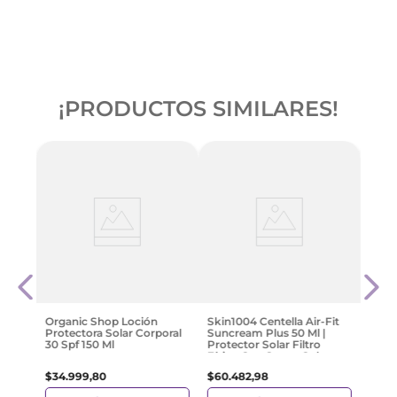
¡PRODUCTOS SIMILARES!
e
Neut
240Ml
Sola
Spray
$
37
.
Organic Shop Loción
Skin1004 Centella Air-Fit
Protectora Solar Corporal
Suncream Plus 50 Ml |
30 Spf 150 Ml
Protector Solar Filtro
Físico Con Suave Color
$
34
.
999
,
80
$
60
.
482
,
98