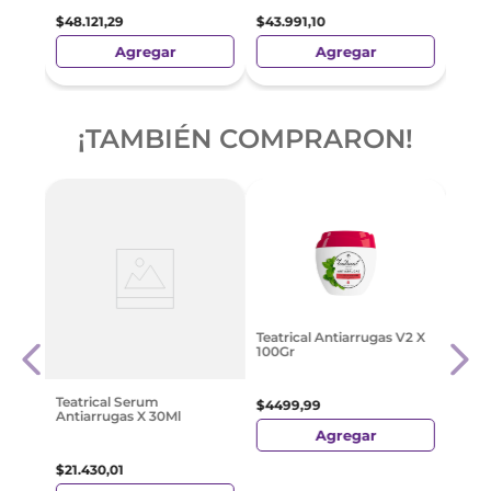
$
48
.
121
,
29
$
43
.
991
,
10
Agregar
Agregar
¡TAMBIÉN COMPRARON!
Teat
Teatrical Antiarrugas V2 X
0 G
200G
100Gr
$
742
Teatrical Serum
$
4499
,
99
Antiarrugas X 30Ml
Agregar
$
21
.
430
,
01