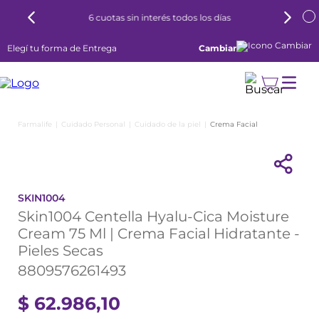
6 cuotas sin interés todos los días
Elegí tu forma de Entrega
Cambiar
Cuidado Personal
Cuidado de la piel
Crema Facial
SKIN1004
Skin1004 Centella Hyalu-Cica Moisture
Cream 75 Ml | Crema Facial Hidratante -
Pieles Secas
8809576261493
$
62
.
986
,
10