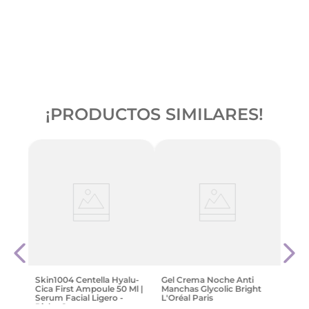
¡PRODUCTOS SIMILARES!
Cher
Ser
$
37
.
Skin1004 Centella Hyalu-
Gel Crema Noche Anti
Cica First Ampoule 50 Ml |
Manchas Glycolic Bright
Serum Facial Ligero -
L'Oréal Paris
Pieles Secas