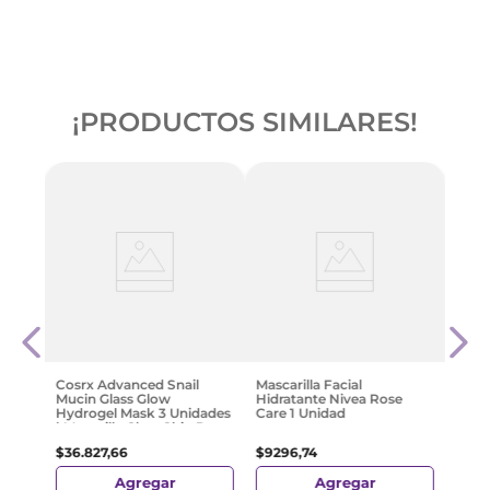
¡PRODUCTOS SIMILARES!
e
Pure
s
Char
$
12
.
Cosrx Advanced Snail
Mascarilla Facial
Mucin Glass Glow
Hidratante Nivea Rose
Hydrogel Mask 3 Unidades
Care 1 Unidad
| Mascailla Glass Skin De
Hidrogel
$
36
.
827
,
66
$
9296
,
74
Agregar
Agregar