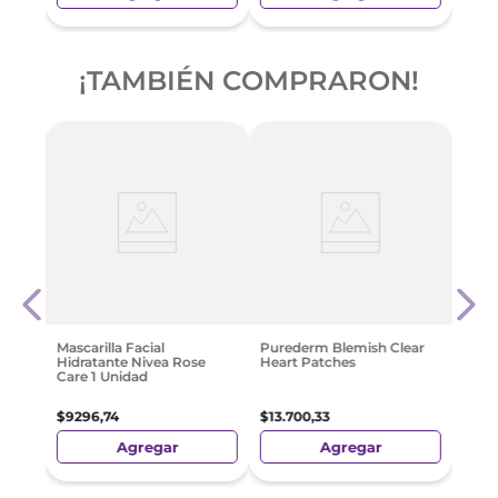
¡TAMBIÉN COMPRARON!
e
Pure
s
Char
$
12
.
Mascarilla Facial
Purederm Blemish Clear
Hidratante Nivea Rose
Heart Patches
Care 1 Unidad
$
9296
,
74
$
13
.
700
,
33
Agregar
Agregar