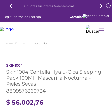
8 cuotas con Tarjeta Naranja
Elegí tu forma de Entrega
Cambiar
Dermo
Mascarillas
SKIN1004
Skin1004 Centella Hyalu-Cica Sleeping
Pack 100Ml | Mascarilla Nocturna -
Pieles Secas
8809576260724
$
56
.
002
,
76