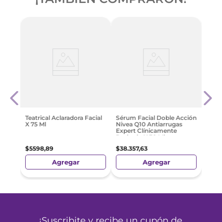
Crem
ara
Reju
$
559
Teatrical Aclaradora Facial
Sérum Facial Doble Acción
X 75 Ml
Nivea Q10 Antiarrugas
Expert Clínicamente
Probado X 30 Ml
$
5598
,
89
$
38
.
357
,
63
Agregar
Agregar
¡Suscribite y recibe un cupón de