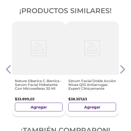
¡PRODUCTOS SIMILARES!
Ponds
Perp
Mate
$
63
.
Natura Siberica C-Berrica -
Sérum Facial Doble Acción
Serum Facial Hidratante
Nivea Q10 Antiarrugas
Con Microesferas 30 Ml
Expert Clínicamente
Probado X 30 Ml
$
33
.
899
,
03
$
38
.
357
,
63
Agregar
Agregar
¡TAMBIÉN COMPRARON!