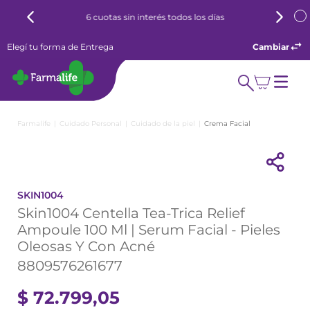
6 cuotas sin interés todos los días
Elegí tu forma de Entrega
Cambiar
Cuidado Personal
Cuidado de la piel
Crema Facial
SKIN1004
Skin1004 Centella Tea-Trica Relief
Ampoule 100 Ml | Serum Facial - Pieles
Oleosas Y Con Acné
8809576261677
$
72
.
799
,
05