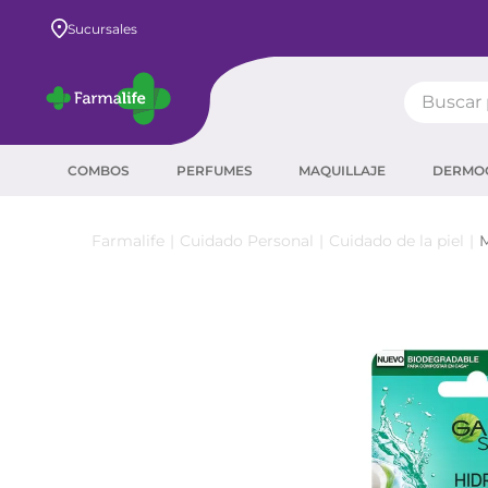
Envío GRATIS a todo el país desde $80.000
Sucursales
Buscar pr
TÉRMIN
COMBOS
PERFUMES
MAQUILLAJE
DERMO
prot
ser
Cuidado Personal
Cuidado de la piel
M
crea
sha
prot
agua
corr
másc