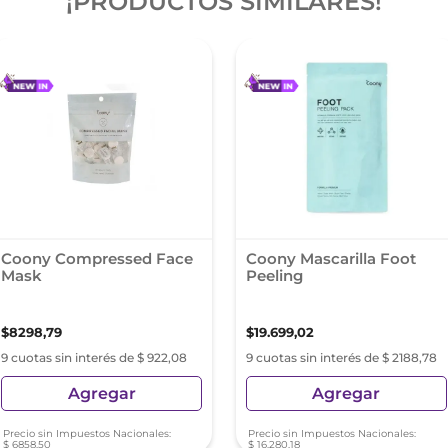
¡PRODUCTOS SIMILARES!
Coony Compressed Face
Coony Mascarilla Foot
Mask
Peeling
$
8298
,
79
$
19
.
699
,
02
9 cuotas sin interés de $ 922,08
9 cuotas sin interés de $ 2188,78
Agregar
Agregar
Precio sin Impuestos Nacionales:
Precio sin Impuestos Nacionales:
$
6858
,
50
$
16
.
280
,
18