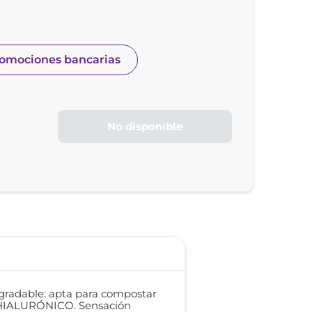
romociones bancarias
No disponible
degradable: apta para compostar
 HIALURÓNICO. Sensación