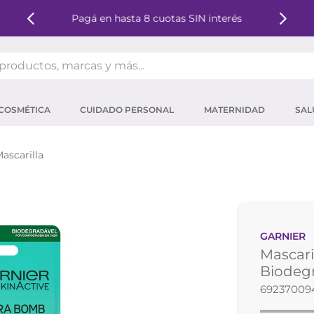
Pagá en hasta 8 cuotas SIN interés
oductos, marcas y más...
OS MÁS BUSCADOS
COSMÉTICA
CUIDADO PERSONAL
MATERNIDAD
SAL
ector solar
um
ascarilla
tina
mpoo
eina
GARNIER
 micelar
Mascari
ector
Biodegr
69237009
ara pestañas