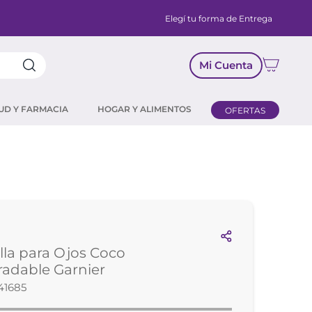
Elegí tu forma de Entrega
Mi Cuenta
UD Y FARMACIA
HOGAR Y ALIMENTOS
OFERTAS
lla para Ojos Coco
adable Garnier
41685