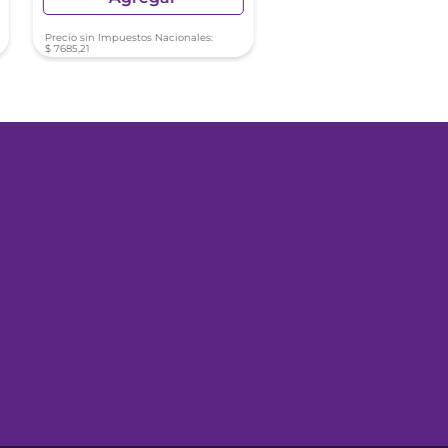
Precio sin Impuestos Nacionales:
Precio sin Impuestos Nacionale
$
7685
,
21
$
4544
,
60