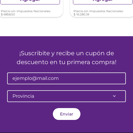
Precio sin Impuestos Nacionales:
Precio sin Impuestos Nacionales:
$
6858
,
50
$
16
.
280
,
18
¡Suscribite y recibe un cupón de
descuento en tu primera compra!
Provincia
Enviar