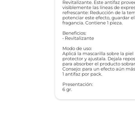
Revitalizante. Este antifaz prov
visiblemente las líneas de expresi
refrescante: Reducción de la tem
potenciar este efecto, guardar e
fragancia. Contiene 1 pieza.
Beneficios:
• Revitalizante
Modo de uso:
Aplicá la mascarilla sobre la pie
protector y ajustala. Dejala rep
para absorber el producto sobra
Consejo: para un efecto aún más 
1 antifaz por pack.
Presentación:
6 gr.