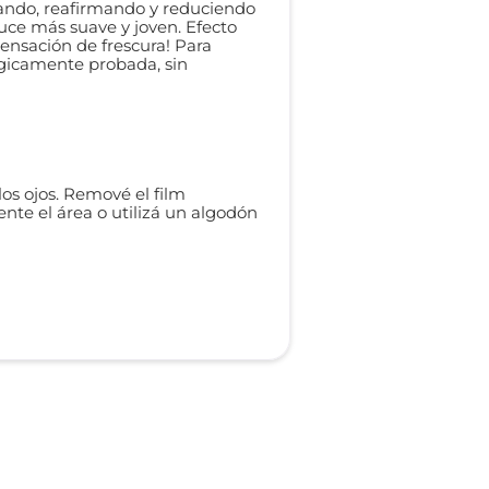
icando, reafirmando y reduciendo
 luce más suave y joven. Efecto
sensación de frescura! Para
lógicamente probada, sin
los ojos. Remové el film
ente el área o utilizá un algodón