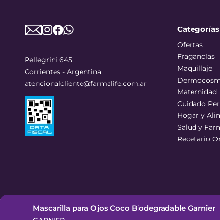
Categorías
Ofertas
Fragancias
Pellegrini 645
Maquillaje
Corrientes - Argentina
Dermocosm
atencionalcliente@farmalife.com.ar
Maternidad
Cuidado Per
Hogar y Ali
Salud y Far
Recetario O
Mascarilla para Ojos Coco Biodegradable Garnier
©
2026
Todos los derechos reservados