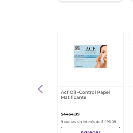
rilla para Ojos
Acf Oil -Control Papel
nja Biodegradable
Matificante
er
0
,
01
$
4464
,
89
s sin interés de $ 713,33
9 cuotas sin interés de $ 496,09
Agregar
Agregar