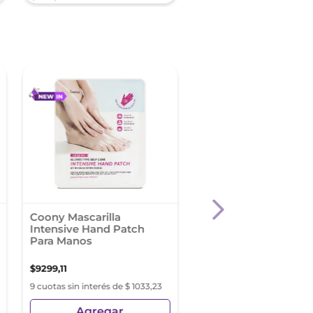
Coony Mascarilla
Coony Mascarilla Fac
Intensive Hand Patch
Hyaluronic Essence
Para Manos
$
9299
,
11
$
5498
,
96
9 cuotas sin interés de $ 1033,23
9 cuotas sin interés de $ 61
Agregar
Agregar