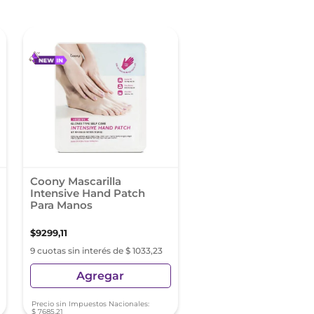
Coony Mascarilla
Intensive Hand Patch
Para Manos
$
9299
,
11
9 cuotas sin interés de $ 1033,23
Agregar
Precio sin Impuestos Nacionales:
$
7685
,
21