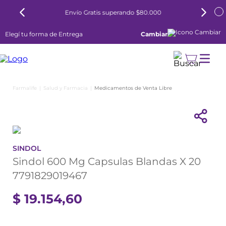
Envío Gratis superando $80.000
Elegí tu forma de Entrega
Cambiar
Salud y Farmacia
Medicamentos de Venta Libre
SINDOL
Sindol 600 Mg Capsulas Blandas X 20
7791829019467
$
19
.
154
,
60