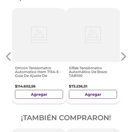
Silfa
Ultr
+ N6
$
116
.
Omron Tensiometro
Silfab Tensiómetro
Automatico Hem 7154-E -
Automático De Brazo
Guia De Ajuste De
TAB100
Brazalete - Detector De
Latido Irregular
$
114
.
602
,
56
$
73
.
236
,
01
Agregar
Agregar
¡TAMBIÉN COMPRARON!