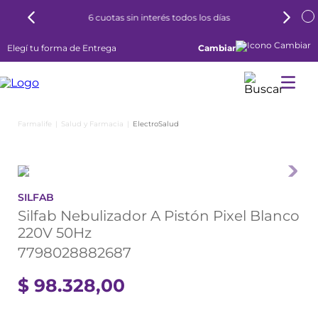
6 cuotas sin interés todos los días
Elegí tu forma de Entrega
Cambiar
Salud y Farmacia
ElectroSalud
SILFAB
Silfab Nebulizador A Pistón Pixel Blanco
220V 50Hz
7798028882687
$
98
.
328
,
00