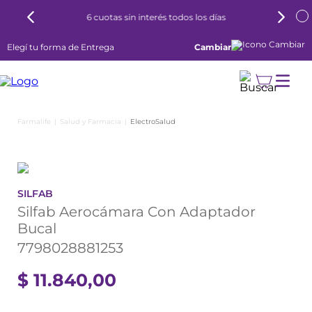
6 cuotas sin interés todos los días
Elegí tu forma de Entrega
Cambiar
Salud y Farmacia
ElectroSalud
SILFAB
Silfab Aerocámara Con Adaptador
Bucal
7798028881253
$
11
.
840
,
00