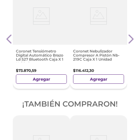
nica
Mave
asta
Ultr
$
114
.
Coronet Tensiómetro
Coronet Nebulizador
Digital Automático Brazo
Compresor A Pistón Nb-
Ld 527 Bluetooth Caja X 1
219C Caja X 1 Unidad
Unidad
$
73
.
870
,
59
$
116
.
412
,
30
Agregar
Agregar
¡TAMBIÉN COMPRARON!