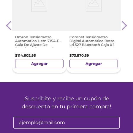
n
Coro
Digi
Ld52
$
67
.
Omron Tensiometro
Coronet Tensiómetro
Automatico Hem 7154-E -
Digital Automático Brazo
Guia De Ajuste De
Ld 527 Bluetooth Caja X 1
Brazalete - Detector De
Unidad
Latido Irregular
$
114
.
602
,
56
$
73
.
870
,
59
Agregar
Agregar
¡Suscribite y recibe un cupón de
descuento en tu primera compra!