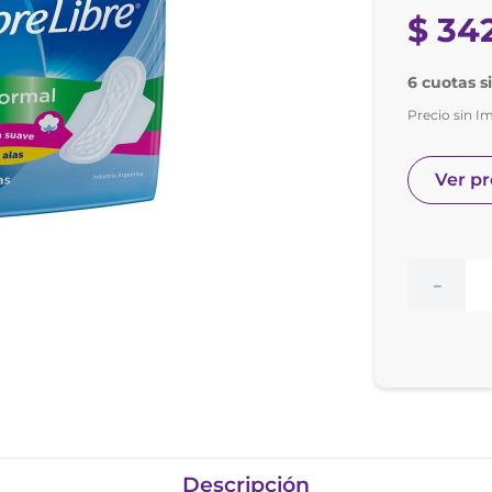
e posay
$
34
odorante
6 cuotas s
Precio sin I
Ver p
－
Descripción