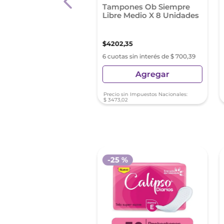
la Femenina Siempre
Tampones Ob Siempre
 Tanga Con Alas 8
Libre Medio X 8 Unidades
ades
9
,
44
$
4202
,
35
s sin interés de $ 571,57
6 cuotas sin interés de $ 700,39
Agregar
Agregar
sin Impuestos Nacionales:
Precio sin Impuestos Nacionales:
25
$
3473
,
02
-
25 %