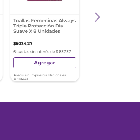
Toallas Femeninas Always
Always Maxi Noche 
Triple Protección Día
C/A X8 Toa Hig
Suave X 8 Unidades
$
5024
,
27
$
5925
,
51
6 cuotas sin interés de $ 837,37
6 cuotas sin interés de $ 9
Agregar
Agregar
Precio sin Impuestos Nacionales:
Precio sin Impuestos Nacionale
$
4152
,
29
$
4897
,
12