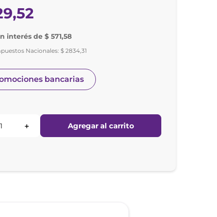
29
,
52
in interés de $ 571,58
mpuestos Nacionales:
$
2834
,
31
romociones bancarias
Agregar al carrito
＋