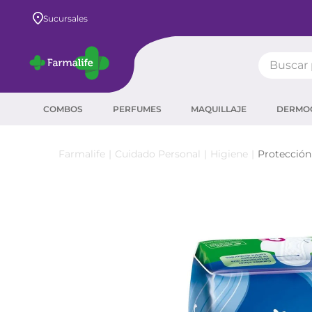
Envío GRATIS a todo el país desde $80.000
Sucursales
Buscar pr
TÉRMIN
COMBOS
PERFUMES
MAQUILLAJE
DERMO
prot
ser
Cuidado Personal
Higiene
Protección
crea
sha
prot
corr
agua
másc