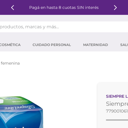
Pagá en hasta 8 cuotas SIN interés
oductos, marcas y más...
OS MÁS BUSCADOS
COSMÉTICA
CUIDADO PERSONAL
MATERNIDAD
SAL
ector solar
um
 femenina
tina
mpoo
eina
SIEMPRE L
ector
Siempre
 micelar
77900106
ara pestañas