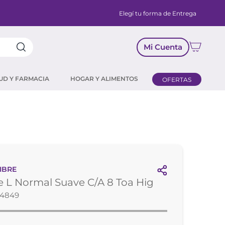
Elegí tu forma de Entrega
Mi Cuenta
UD Y FARMACIA
HOGAR Y ALIMENTOS
OFERTAS
IBRE
 L Normal Suave C/A 8 Toa Hig
14849