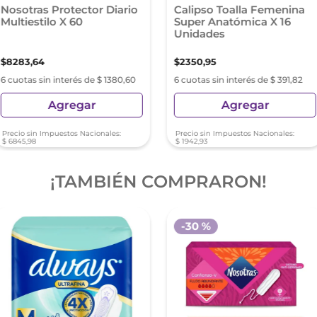
Nosotras Protector Diario
Calipso Toalla Femenina
Multiestilo X 60
Super Anatómica X 16
Unidades
$
8283
,
64
$
2350
,
95
6 cuotas sin interés de $ 1380,60
6 cuotas sin interés de $ 391,82
Agregar
Agregar
Precio sin Impuestos Nacionales:
Precio sin Impuestos Nacionales:
$
6845
,
98
$
1942
,
93
¡TAMBIÉN COMPRARON!
-
30 %