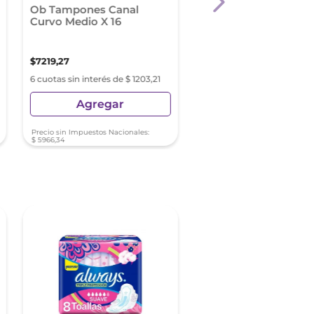
Ob Tampones Canal
Nosotras Tampon Dig
Curvo Medio X 16
Super X 8 Arg
$
7219
,
27
$
2727
,
24
6 cuotas sin interés de $ 1203,21
6 cuotas sin interés de $ 4
Agregar
Agregar
Precio sin Impuestos Nacionales:
Precio sin Impuestos Nacionale
$
5966
,
34
$
2253
,
92