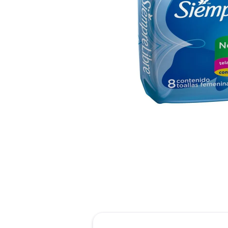
roch
des