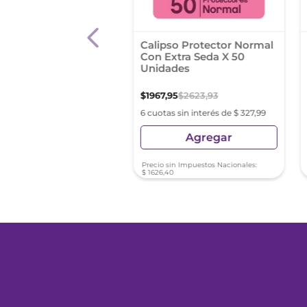
a Femenina Carefree
Calipso Protector Normal
ccion Largos Pro Dia
Con Extra Seda X 50
nidades
Unidades
8
,
84
$
1967
,
95
$
2623
,
93
s sin interés de $ 1981,47
6 cuotas sin interés de $ 327,99
Agregar
Agregar
sin Impuestos Nacionales:
Precio sin Impuestos Nacionales:
49
$
1626
,
40