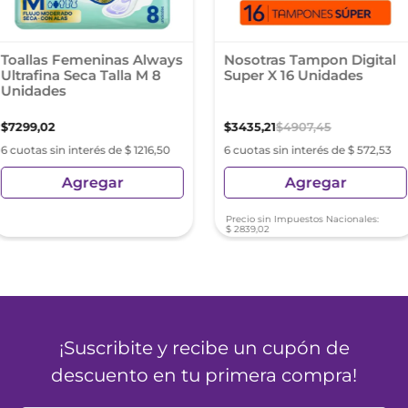
Toallas Femeninas Always
Nosotras Tampon Digital
Ultrafina Seca Talla M 8
Super X 16 Unidades
Unidades
$
7299
,
02
$
3435
,
21
$
4907
,
45
6 cuotas sin interés de $ 1216,50
6 cuotas sin interés de $ 572,53
Agregar
Agregar
Precio sin Impuestos Nacionales:
$
2839
,
02
¡Suscribite y recibe un cupón de
descuento en tu primera compra!