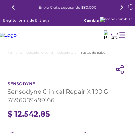
Envío Gratis superando $80.000
Elegí tu forma de Entrega
Cambiar
Cuidado Personal
Cuidado Oral
Pastas dentales
SENSODYNE
Sensodyne Clinical Repair X 100 Gr
7896009499166
$
12
.
542
,
85