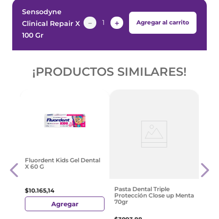
Sensodyne
－
＋
Agregar al carrito
Clinical Repair X
100 Gr
¡PRODUCTOS SIMILARES!
0 G
Pasta
Fluordent Kids Gel Dental
Fluor
X 60 G
$
15
.
1
Pasta Dental Triple
$
10
.
165
,
14
Protección Close up Menta
70gr
Agregar