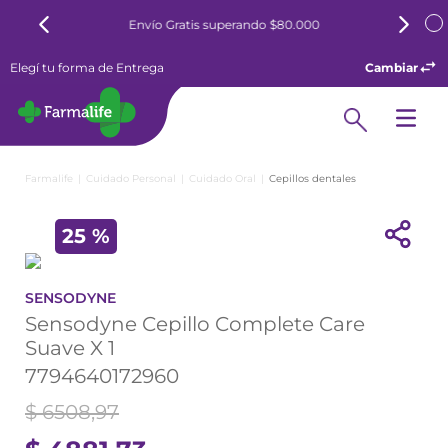
Envío Gratis superando $80.000
Elegí tu forma de Entrega
Cambiar
Cuidado Personal
Cuidado Oral
Cepillos dentales
25 %
SENSODYNE
Sensodyne Cepillo Complete Care
Suave X 1
7794640172960
$
6508
,
97