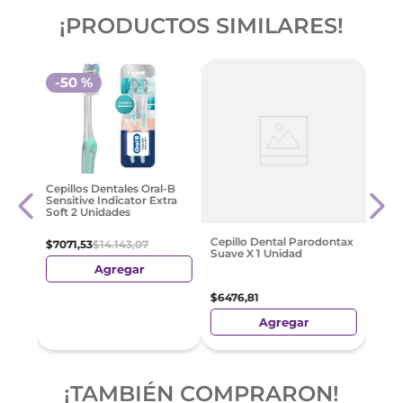
¡PRODUCTOS SIMILARES!
-
50 %
e 360
Sens
Cepillos Dentales Oral-B
Prot
Sensitive Indicator Extra
X 2 
Soft 2 Unidades
$
79
Cepillo Dental Parodontax
$
7071
,
53
$
14
.
143
,
07
Suave X 1 Unidad
Agregar
$
6476
,
81
Agregar
¡TAMBIÉN COMPRARON!