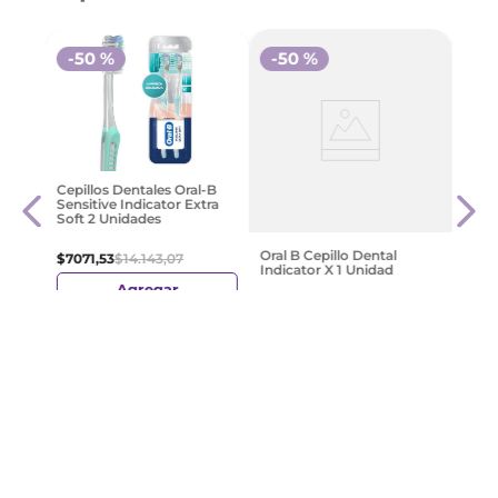
-
50 %
-
50 %
assic
Colg
Cepillos Dentales Oral-B
Dent
Sensitive Indicator Extra
Unid
Soft 2 Unidades
$
10
.
Oral B Cepillo Dental
$
7071
,
53
$
14
.
143
,
07
Indicator X 1 Unidad
Agregar
$
3067
,
43
$
6134
,
85
Agregar
¡Suscribite y recibe un cupón de