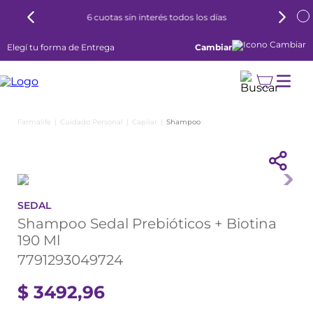
6 cuotas sin interés todos los días
Elegí tu forma de Entrega
Cambiar
Cuidado Personal
Capilar
Shampoo
SEDAL
Shampoo Sedal Prebióticos + Biotina
190 Ml
7791293049724
$
3492
,
96