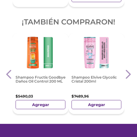
¡TAMBIÉN COMPRARON!
Sham
Shampoo Fructis Goodbye
Shampoo Elvive Glycolic
ánea
Pode
Daños Oil Control 200 ML
Cristal 200ml
$
45
$
5490
,
03
$
7489
,
96
Agregar
Agregar