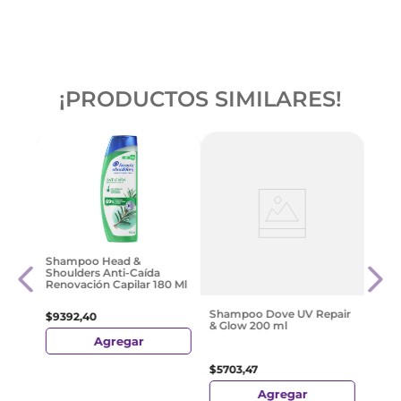
¡PRODUCTOS SIMILARES!
midas
Head
Shampoo Head &
Sham
Shoulders Anti-Caída
Ml
Renovación Capilar 180 Ml
$
15
.
7
Shampoo Dove UV Repair
$
9392
,
40
& Glow 200 ml
Agregar
$
5703
,
47
Agregar