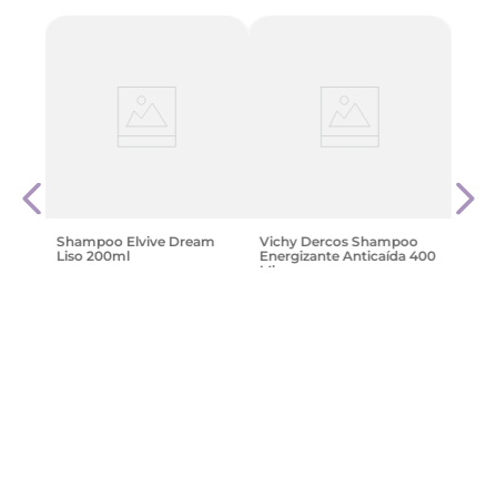
arga
Capi
Nutri
$
89
Shampoo Elvive Dream
Vichy Dercos Shampoo
Liso 200ml
Energizante Anticaída 400
Ml
$
7489
,
96
$
90
.
249
,
24
Agregar
Agregar
¡Suscribite y recibe un cupón de