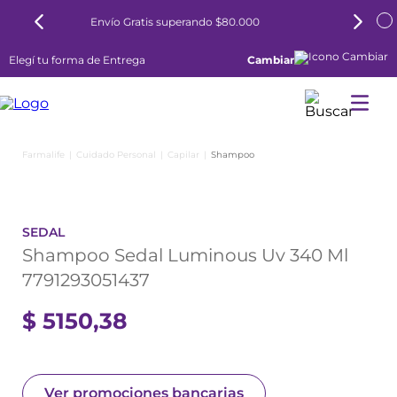
0
6 cuotas sin interés todos los días
Elegí tu forma de Entrega
Cambiar
Cuidado Personal
Capilar
Shampoo
SEDAL
Shampoo Sedal Luminous Uv 340 Ml
7791293051437
$
5150
,
38
Ver promociones bancarias