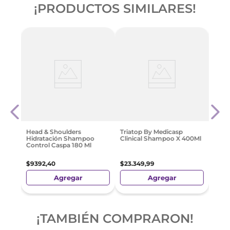
¡PRODUCTOS SIMILARES!
2En1
Capi
Ml
Nutri
$
89
Head & Shoulders
Triatop By Medicasp
Hidratación Shampoo
Clinical Shampoo X 400Ml
Control Caspa 180 Ml
$
9392
,
40
$
23
.
349
,
99
Agregar
Agregar
¡TAMBIÉN COMPRARON!