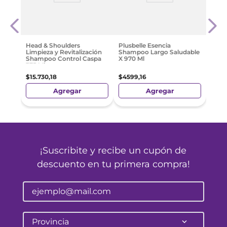
Capi
Vera
$
10
.
Head & Shoulders
Plusbelle Esencia
Limpieza y Revitalización
Shampoo Largo Saludable
Shampoo Control Caspa
X 970 Ml
375 Ml
$
15
.
730
,
18
$
4599
,
16
Agregar
Agregar
¡Suscribite y recibe un cupón de
descuento en tu primera compra!
Provincia