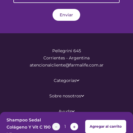
Enviar
Pellegrini 645
Corrientes - Argentina
atencionalcliente@farmalife.com.ar
Categorías
Sobre nosotros
Ayuda
Shampoo Sedal
－
＋
Agregar al carrito
Colágeno Y Vit C 190
©
2026
Todos los derechos