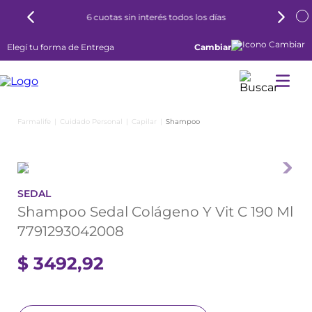
6 cuotas sin interés todos los días
Elegí tu forma de Entrega
Cambiar
Cuidado Personal
Capilar
Shampoo
SEDAL
Shampoo Sedal Colágeno Y Vit C 190 Ml
7791293042008
$
3492
,
92